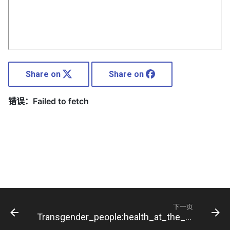
Share on
Share on
下一页
Transgender_people:health_at_the_margins_of_society-_Winter_et_al-2016