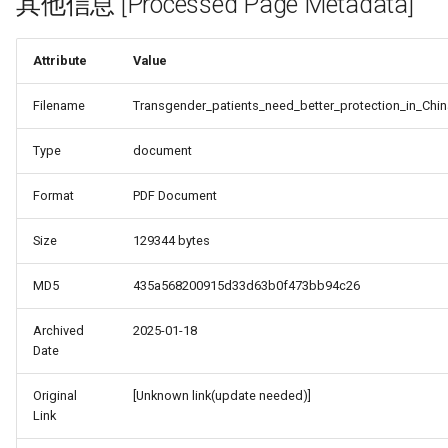
其他信息 [Processed Page Metadata]
Attribute
Value
Filename
Transgender_patients_need_better_protection_in_Chin
Type
document
Format
PDF Document
Size
129344 bytes
MD5
435a568200915d33d63b0f473bb94c26
Archived
2025-01-18
Date
Original
[Unknown link(update needed)]
Link