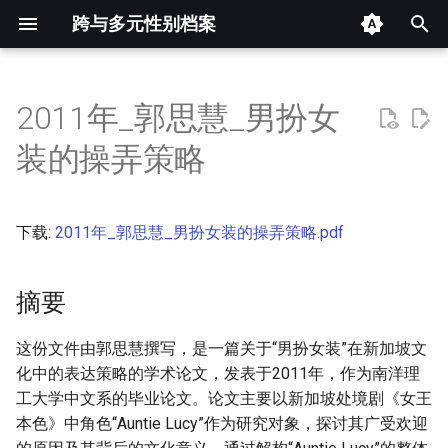
跨与多元性别档案
键
入
2011年_郭思慧_男扮女
摘要
以
装的操弄策略
开
其他信息 [Processed Page
Metadata]
始
下载:
2011年_郭思慧_男扮女装的操弄策略.pdf
搜
正文
索
摘要
这份文件由郭思慧撰写，是一篇关于“男扮女装”在新加坡文
化中的表达策略的学术论文，发表于2011年，作为南洋理
工大学中文系的毕业论文。论文主要以新加坡处境剧《女王
本色》中角色“Auntie Lucy”作为研究对象，探讨其广受欢迎