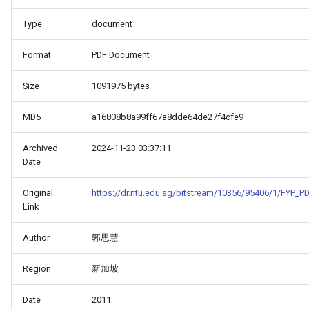
Type
document
Format
PDF Document
Size
1091975 bytes
MD5
a16808b8a99ff67a8dde64de27f4cfe9
Archived
2024-11-23 03:37:11
Date
Original
https://dr.ntu.edu.sg/bitstream/10356/95406/1/FYP_P
Link
Author
郭思慧
Region
新加坡
Date
2011