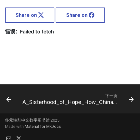
Share on
Share on
下一页
A_Sisterhood_of_Hope_How_Chinas_Transgender_Sex_Workers
多元性别中文数字图书馆 2025
Made with
Material for MkDocs