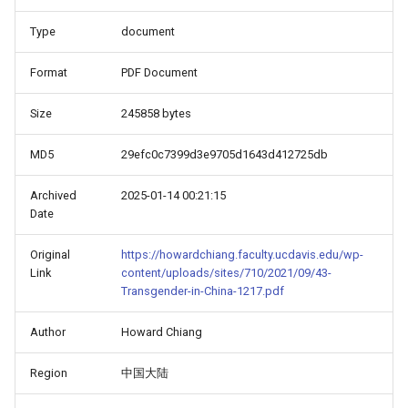
Type
document
Format
PDF Document
Size
245858 bytes
MD5
29efc0c7399d3e9705d1643d412725db
Archived
2025-01-14 00:21:15
Date
Original
https://howardchiang.faculty.ucdavis.edu/wp-
Link
content/uploads/sites/710/2021/09/43-
Transgender-in-China-1217.pdf
Author
Howard Chiang
Region
中国大陆