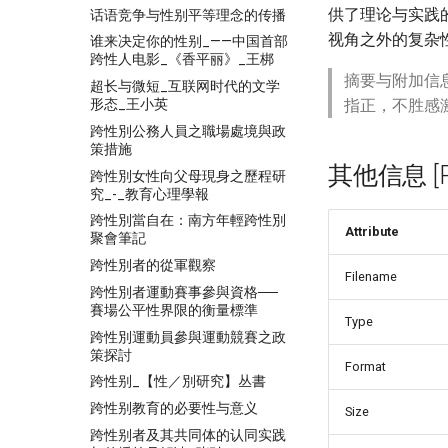
供了理论与实践
话语竞争与性别平等理念的传播
视角之外的复杂
谁来决定你的性别_——中国首部
跨性人电影_《香平丽》_王梆
摘要与附加信
超长与微短_互联网时代的文学
形态_王小英
指正，不胜感
跨性別公務人員之職場處境與政
策措施
其他信息 [Pro
跨性別女性向父母現身之歷程研
究_-_教育心理學報
跨性別當自在：南方年輕跨性別
Attribute
聚會筆記
跨性別者的從軍觀察
Filename
跨性別者運動賽事參與資格──
賽場公平性界限的衡量標準
Type
跨性別運動員參與運動競賽之政
策探討
Format
跨性别_【性／別研究】丛書
跨性别教育的必要性与意义
Size
跨性别者及其共同体的认同实践