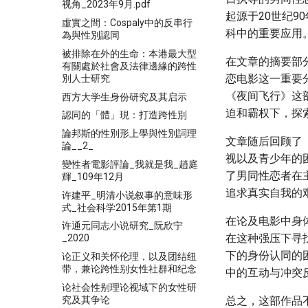
视角_2023年9月.pdf
起源于20世纪
虛實之間：Cospaly中的反串行
科中的重要应用
為與性別認同
被排除在外的生命：本港最大型
在文章的摘要部
有關處於社會及法律邊緣的跨性
恋电影这一重要
別人士研究
《夜间飞行》这
西方大学生身份研究及其启示
迫和霸权下，探
認同的「體」現：打造跨性別
論邦斯的性別形上學與性別詞理
文章随后回顾了
論__2_
视以及青少年的
變性者電影評論_我就是我_趙庭
了男同性恋者在
輝_109年12月
追求真实自我的
许建平_明清小说叙事的意味形
式_社会科学2015年第1期
在论及电影中身
许通元同志小说研究_阮欣宁
在这种强压下寻
_2020
下的身份认同的
论正义和关怀伦理，以及团结纽
带，兼论跨性别女性社群和纪念
中的互动与冲突
论社会性别理论视域下的女性研
究及其争论
总之，这部作品