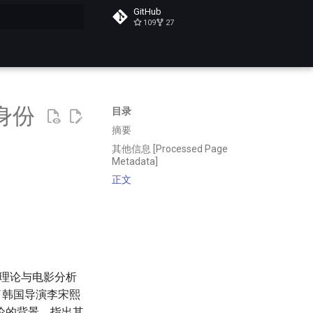
GitHub
109
27
搜索
身份
目录
摘要
其他信息 [Processed Page
Metadata]
正文
儿理论与电影分析
了韩国导演李宋熙
论的背景，指出其