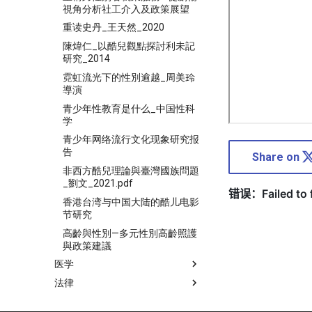
視角分析社工介入及政策展望
重读史丹_王天然_2020
陳煒仁_以酷兒觀點探討利未記
研究_2014
霓虹流光下的性別逾越_周美玲
導演
青少年性教育是什么_中国性科
学
青少年网络流行文化现象研究报
告
Share on
非西方酷兒理論與臺灣國族問題
_劉文_2021.pdf
香港台湾与中国大陆的酷儿电影
节研究
高齡與性別—多元性別高齡照護
與政策建議
医学
法律