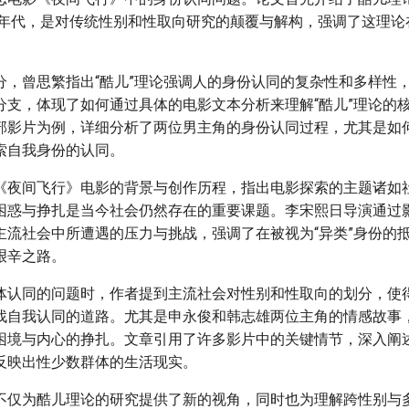
90年代，是对传统性别和性取向研究的颠覆与解构，强调了这理
。
分，曾思繁指出“酷儿”理论强调人的身份认同的复杂性和多样性
分支，体现了如何通过具体的电影文本分析来理解“酷儿”理论的
部影片为例，详细分析了两位男主角的身份认同过程，尤其是如
索自我身份的认同。
《夜间飞行》电影的背景与创作历程，指出电影探索的主题诸如
困惑与挣扎是当今社会仍然存在的重要课题。李宋熙日导演通过
主流社会中所遭遇的压力与挑战，强调了在被视为“异类”身份的
艰辛之路。
体认同的问题时，作者提到主流社会对性别和性取向的划分，使
找自我认同的道路。尤其是申永俊和韩志雄两位主角的情感故事
困境与内心的挣扎。文章引用了许多影片中的关键情节，深入阐
反映出性少数群体的生活现实。
不仅为酷儿理论的研究提供了新的视角，同时也为理解跨性别与