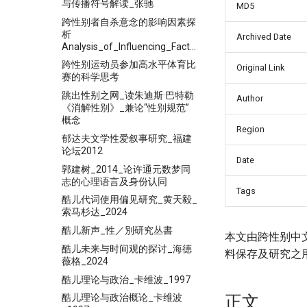
与传播符号解读_张驰
MD5
跨性别者自杀意念的影响因素探
析
Archived Date
Analysis_of_Influencing_Factors_of
跨性别运动员参加高水平体育比
Original Link
赛的科学思考
跳出性别之网_读朱迪斯·巴特勒
Author
《消解性别》_兼论“性别规范”
概念
Region
郁达夫文学性爱叙事研究_福建
论坛2012
Date
郭建树_2014_论许通元数梦同
志的心理语言及身份认同
Tags
酷儿代词使用偏见研究_黄天毅_
索马杉达_2024
酷儿新声_性／別研究丛書
本文由跨性别中
酷儿未来与时间观的探讨_海德
料保存及研究之
薇格_2024
酷儿理论与政治_卡维波_1997
正文
酷儿理论与政治概论_卡维波