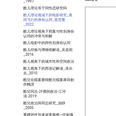
_1997
酷儿理论等于同性恋研究吗
酷儿理论视域下的电影研究_夜
间飞行的身份认同_曾思繁
_2022
酷儿理论视角下档案与性别身份
认同的冲突与和解
酷儿电影中的跨性别身份认同
酷儿经验与博物馆解读_吴咨闵
_2016
酷儿视角下的城市性和空间政治
酷儿视角下的西游记解读_张丛
丛_2010
酷兒化檔案臺韓酷兒檔案庫與創
作轉譯
酷兒同志-評價與政治-江河
清-2019
酷兒政治與同志研究_游靜
_2005
重構跨性別者就業服務—從創傷