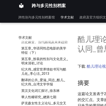
社会语言学视阈下的英语性别语
跨与多元性别档案
言差异研究
科技社會與跨性別研究報告_林
文靈_2009
跨性别与多元性别档案馆
学术文献
政府及官方组织文
竞技人文传播东京2020_奥运会
系列事件的思考
竞技公平与性别包容的张力与调
酷儿理
学术文献
和—论国际体育赛事性别检测的
历史嬗变、当代困境及未来趋势
认同_曾思
第五章_华语同性恋电影的美学
特征（下）
第五章_扮装的性别与文化意义_
明末清初_讨论
下载:
酷儿理论视
纪大伟_感官世界情欲书写与酷
儿化_李心洁_2013
翻译的公共_爱滋_同志_酷儿_
摘要
纪大伟_台湾文学学报
英汉文化词汇探讨_徐东林
这篇论文发表于
華人性權研究_總第七期
的交汇点。文章
萨克森女性主义论坛_多元交叉
日执导的男同性