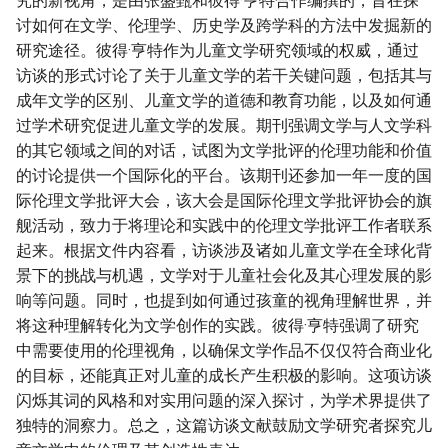
究的新视角，是由张盛甄和彼得·亨特合作编撰的，旨在探
讨如何在文学、伦理学、历史学及跨学科的方法中发掘新的
研究途径。彼得·亨特作为儿童文学研究领域的权威，通过
访谈的形式讨论了关于儿童文学的若干关键问题，包括其与
成年文学的区别、儿童文学的道德和教育功能，以及如何通
过学术研究促进儿童文学的发展。期刊强调文学与人文学科
的其它领域之间的对话，试图为文学批评的伦理功能和价值
的讨论提供一个国际化的平台。该期刊还参加一年一度的国
际伦理文学批评大会，该大会是国际伦理文学批评协会的旗
舰活动，致力于将理论和实践中的伦理文学批评工作者联系
起来。根据文件内容看，访谈涉及诸如儿童文学在全球化背
景下的挑战与机遇，文学对于儿童社会化及其心理发展的影
响等问题。同时，也提到如何通过孩童的视角理解世界，并
将这种理解转化为文学创作的实践。彼得·亨特强调了研究
中需要使用的伦理视角，以确保文学作品不仅仅符合商业化
的目标，还能真正对儿童的成长产生积极的影响。这项访谈
闪烁其词的风格和对实用问题的深入探讨，为学术界提供了
独特的洞察力。总之，这篇访谈文献鼓励文学研究者探究儿