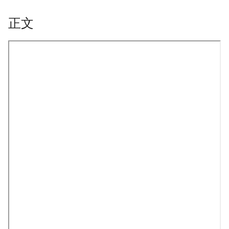
正文
onformity-