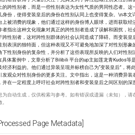
上的跨性别者，而是一些性别表达为女性气质的男同性恋者。这
儿身份，使得变装皇后的身份在性别认同上也变得复杂。\n本文
台上被消费的现象，他们通过这样的身份博人眼球，进而获取经
作者指出这种文化现象对真正的跨性别者造成了误解和困扰，社
于跨性别者，这对跨性别群体的社会认同造成了障碍。而变装皇
性别表演的独特面，但这种表现又不可避免地加深了对性别形象
角下性别身份的复杂性，并分析了这些表现所反映的人们对性别
具体案例中，文章分析了Bilibili 平台的up主如莲龙青Kudos
及经济利益的。他们通过异装呈现并标榜自己为“变装皇后”，将
引发观众对性别身份的更多关注。文中指出，这是一种消费异装
，并在一定程度上呼吁社会对跨性别者和变装皇后之间区别的深
息为自动生成，仅供检索与参考。如有错误或遗漏（未知），请
激。
cessed Page Metadata]