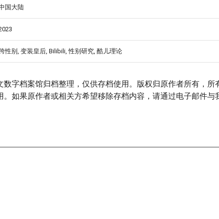
nder_Group_Self-
中国大陆
2023
跨性别, 变装皇后, Bilibili, 性别研究, 酷儿理论
文数字档案馆归档整理，仅供存档使用。版权归原作者所有，所
用。如果原作者或相关方希望移除存档内容，请通过电子邮件与
-