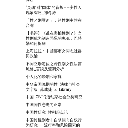
“灵魂”对“肉体”的背叛——变性人
现象综述_祁冬涛
「性／別壓迫」：跨性別主體在
台灣
【书评】《谁在害怕性别？》当
性别成为制造恐慌的鬼魂，巴特
勒如何拆解
上海拉拉：中國都市女同志社群
與政治
不同立場定位之跨性別女性語言
風格_言談及聲調分析
个人化的婚姻和家庭
中华帝国晚期的性_法律与社会_
文字版_苏成捷_Z_Library
中国LGBTQ活动家社会分类研究
中国同性恋走向正常
中国性研究_性别起点论
中国跨性别者非自杀倾向自残行
为研究——流行率和风险因素的