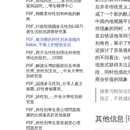
PDF_與我同在____多元性別探
索與認同_-_學生輔導中心
后并非传统意义
PDF_蝴蝶君对性别和种族的解
成了一个新的酷
构
中国内地视频平
PDF_行政院我國多元性別LGBTI
些现象的同时，
者生活狀況調查研究案
皇后错误地等同
PDF_被消費的跨性別表達國內
别角色，展示了
Bilibili_平臺上的變裝皇后
还探讨了异装视
PDF_西方当代性别理论对传统
的不同看法。\n在
理论的批判_-_CORE
现形式获得关注
PDF_解讀台灣綜藝節目反串模
仿秀_的性別文化_-_中央大學性
段，同时也借此
別研究室
商业价值的现象
PDF_認識多元性別_分享人處王
振圍_好性會秘書長_
摘要与附加信
PDF_跨性別_-_中央大學性別研
指正，不胜感
究室
PDF_跨性別學生受心理問題困
擾的比例遠高於其他族群
其他信息 [Pro
PDF_跨性別學生更容易受心理
問題所苦