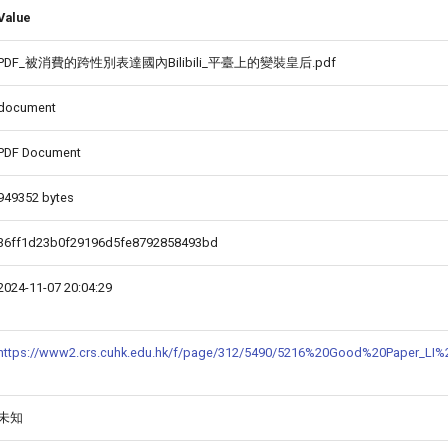
Value
PDF_被消費的跨性別表達國內Bilibili_平臺上的變裝皇后.pdf
document
PDF Document
949352 bytes
36ff1d23b0f29196d5fe8792858493bd
2024-11-07 20:04:29
https://www2.crs.cuhk.edu.hk/f/page/312/5490/5216%20Good%20Paper_L
未知