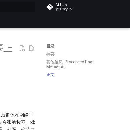
GitHub
109
27
搜索
臺上
目录
摘要
其他信息 [Processed Page
Metadata]
正文
装皇后群体在网络平
过夸张的妆容、戏
爱。然而，变装皇