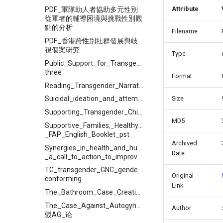
Attribute
PDF_軍隊助人者協助多元性別
從軍者的輔導困境與挑戰性別觀
點的分析
Filename
PDF_香港跨性別社群發展與歧
視個案研究
Type
Public_Support_for_Transgender_Rights_A_Twenty-
three
Format
Reading_Transgender_Narratives_in_Late_Imperial_China_by
Size
Suicidal_ideation_and_attempted_suicide_amongst_Chinese_
Supporting_Transgender_Children_New_Legal_Social_and_Medical_Approaches
MD5
Supportive_Families,_Healthy_Children__-
_FAP_English_Booklet_pst
Archived
Synergies_in_health_and_human_rights_-
Date
_a_call_to_action_to_improve_transgender_health
TG_transgender_GNC_gender_non-
Original
conforming
Link
The_Bathroom_Case_Creating_a_Supportive_School__Environment_for_Transgender__and_Gender_Nonconforming__Students
The_Case_Against_Autogynephilia_
Author
驳AG_论