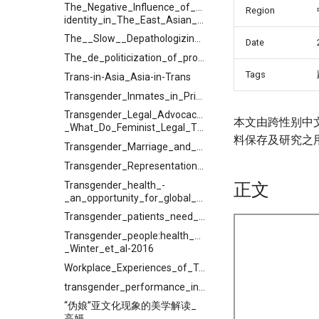
The_Negative_Influence_of_Social_Media_on_Transge
Region
identity_in_The_East_Asian__Society
The__Slow__Depathologizing_of_Gender_Incongruence.11
Date
The_de_politicization_of_pronouns_implications_of_the_No_Big_Deal_Campaign_for_gender_expansive_educational_policy_and_practice
Tags
Trans-in-Asia_Asia-in-Trans
Transgender_Inmates_in_Prisons
Transgender_Legal_Advocacy_-
本文由跨性别中
_What_Do_Feminist_Legal_Theories_Have_to_Offer?
料保存及研究之
Transgender_Marriage_and_the_Legal_Obligation_to_Disclose_Gender_History
Transgender_Representation_by_the_People’s_Daily_Since_1949
Transgender_health_-
正文
_an_opportunity_for_global_health_equity
Transgender_patients_need_better_protection_in_China
Transgender_people:health_at_the_margins_of_society
_Winter_et_al-2016
Workplace_Experiences_of_Transgender_Individuals
transgender_performance_in_contemporary_Chinese_films
“伪娘”亚文化现象的美学解读_
高妍