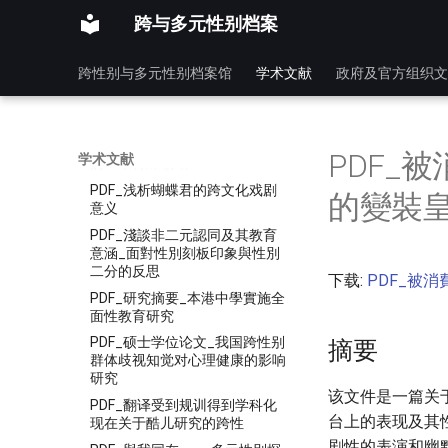
大学学报
跨与多元性别档案
PDF_朱迪斯巴特勒与德国文学
后结构主义性别批评
跨性别与多元性别档案馆
学术文献
政府及官方组织文
PDF_杰克哈伯斯坦酷儿面孔摄
影与亚文化生活Queer_Faces
PDF_歌曲文本的性别符号传播
PDF_流行歌曲_性别符号学研究
PDF_被
学术文献
的一个特殊领域
PDF_浅析蝴蝶君的跨文化戏剧
的變裝
意义
PDF_淺談非二元認同及其教育
意涵_面對性別刻板印象與性別
二分的反思
下载:
PDF_被消
PDF_研究摘要_本港中學實施全
面性教育研究
PDF_硕士学位论文_我国跨性别
摘要
群体歧视知觉对心理健康的影响
研究
该文件是一篇关于
PDF_翻译受到规训得到学科化
台上的表现及其
现在关于酷儿研究的跨性
剧性的表演和幽