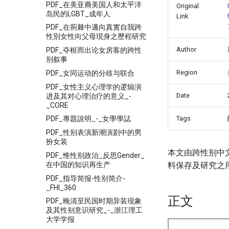
PDF_在美亚裔美国人和太平洋
Original
岛民的LGBT_成年人
Link
PDF_在荊棘中邁向真實自我跨
性別女性向父母現身之歷程研究
Author
PDF_夺框而出论女房客的跨性
别叙事
Region
PDF_女同运动的分歧与联合
PDF_女性主义心理学的逻辑演
Date
进及其对心理治疗的意义_-
_CORE
Tags
PDF_專題說明_-_女學學誌
PDF_性别表演新潮演剧中的男
扮女装
本文由跨性别中
PDF_惟性别政治_反思Gender_
在中国的知识再生产
料保存及研究之
PDF_指导简报-性别简介-
_FHI_360
正文
PDF_晚清至民国时期异装现象
及其性别意识研究_-_浙江理工
大学学报