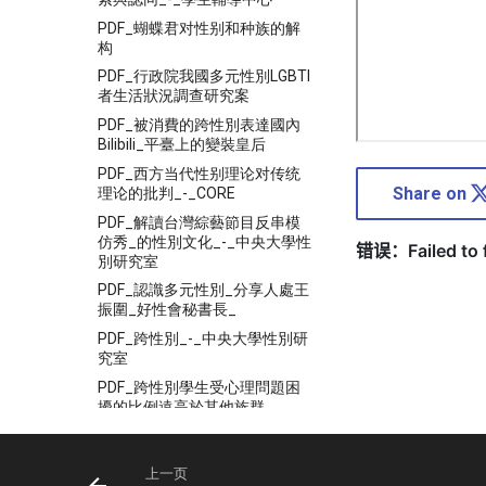
PDF_蝴蝶君对性别和种族的解
构
PDF_行政院我國多元性別LGBTI
者生活狀況調查研究案
PDF_被消費的跨性別表達國內
Bilibili_平臺上的變裝皇后
PDF_西方当代性别理论对传统
Share on
理论的批判_-_CORE
PDF_解讀台灣綜藝節目反串模
仿秀_的性別文化_-_中央大學性
別研究室
PDF_認識多元性別_分享人處王
振圍_好性會秘書長_
PDF_跨性別_-_中央大學性別研
究室
PDF_跨性別學生受心理問題困
擾的比例遠高於其他族群
PDF_跨性別學生更容易受心理
問題所苦
上一页
PDF_軍隊助人者協助多元性別