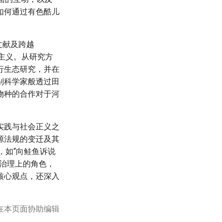
如何通过有色酷儿
文献及跨越
民主义。从研究方
行生态研究，并在
别科学家般透过田
物种的合作对于河
实践与社会正义之
源法规的变迁及其
动，如“向鲑鱼诉说
治理上的角色，
核心观点，还深入
在本页面协助编辑