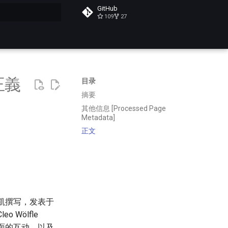
GitHub
109
27
搜索
正義
目录
摘要
其他信息 [Processed Page
Metadata]
正文
书评由廖昱凱撰写，发表于
 Wölfle
层面的互动，以及