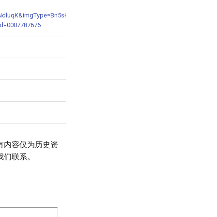
JeNdluqK&imgType=Bn5sH4BGpJw=&key=ZN_iVD5-
d=0007787676
有内容仅为历史资
我们联系。