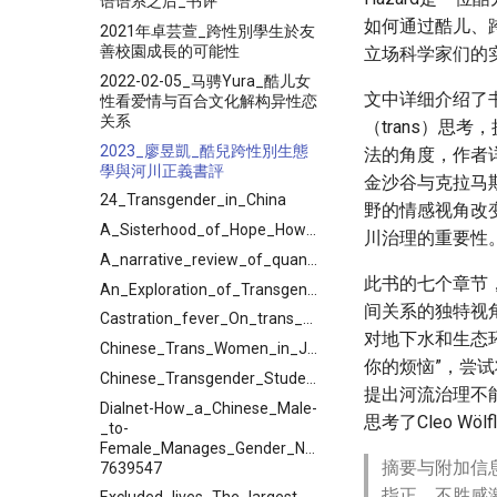
语语系之后_书评
如何通过酷儿、
2021年卓芸萱_跨性別學生於友
善校園成長的可能性
立场科学家们的
2022-02-05_马骋Yura_酷儿女
文中详细介绍了
性看爱情与百合文化解构异性恋
关系
（trans）思
2023_廖昱凱_酷兒跨性別生態
法的角度，作者
學與河川正義書評
金沙谷与克拉马
24_Transgender_in_China
野的情感视角改
A_Sisterhood_of_Hope_How_Chinas_Transgender_Sex_Workers
川治理的重要性
A_narrative_review_of_quantitative_research_s
此书的七个章节
An_Exploration_of_Transgender_Individuals_Identity_Experiences_in_the_Chinese_Context
间关系的独特视
Castration_fever_On_trans_China_and_psychoanalysis
对地下水和生态环
Chinese_Trans_Women_in_Japan_and_Their_Embodied
你的烦恼”，尝
Chinese_Transgender_Students_and_Teacher_Allies
提出河流治理不
Dialnet-How_a_Chinese_Male-
思考了Cleo W
_to-
Female_Manages_Gender_Nonconformity-
摘要与附加信
7639547
指正，不胜感