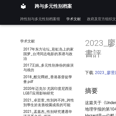
2015_性少数学生心理健康与校
跨与多元性别档案
园欺凌关系研究_魏重政_刘文利
2015年同性双性恋及跨性别中
跨性别与多元性别档案馆
学术文献
政府及官方组织文
学生校园骚扰与歧视经历研究
2016年04月_跨性別者現身前後
與家人互動之變化歷程
2016徐蔚-明清易性乔装剧的性
2023
学术文献
别书写
2017年东方论坛_彩虹岛上的家
書評
国梦_台湾同志电影的系谱与政
治
2017王娟_多元性别身份的操演
与戏仿
下载:
2023_廖
2018_酷兒釋經_香港基督徒學
會.pdf
2020年迈克尔·尤因印度尼西亚
摘要
LGBT应用影响研究
2021_卓芸萱_性別跨不跨_跨性
这篇关于《Underfl
別學生於友善校園成長的可能
地理学报的第104期
2021_孟嘉杰_性别研究遭遇华
Hazard是一