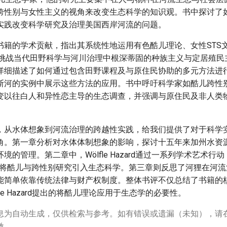
跨性别与女性主义的视角来改变生态科学的知识观。书中探讨了
实践改变科学研究及治理美国西岸河流的问题。
书籍的学术贡献，指出其系统性地运用有色酷儿理论、女性STS
考，挑战当代田野科学与河川治理中根深蒂固的种族主义与定居殖
详细描述了如何通过包含田野课程及与原住民协助的多元方法进
斯河的实例中展示这些方法的应用。书中呼吁科学家如酷儿跨性
变以往白人和异性恋主导的生态调查，并强调与原住民及非人类
。
，从水体想象到河流治理的跨越性实践，给我们提供了对于科学
角。第一章分析对水体体制想象的影响，探讨十五年来加州水资
境的管理。第二章中，Wölfle Hazard通过一系列学术艺术行
试将酷儿与跨性别研究引入生态科学。第三章则反思了河狸在河流
能简单依靠传统法律与财产权制度。整体书评不仅总结了书籍的
ölfle Hazard提出的将酷儿理论应用于生态学的必要性。
息为自动生成，仅供检索与参考。如有错误或遗漏（未知），请
激。