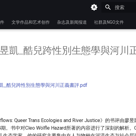
键入以开始
件
文学作品和艺术创作
杂志及新闻报道
社群及NGO文件
_廖昱凱_酷兒跨性別生態學與河川
昱凱_酷兒跨性別生態學與河川正義書評.pdf
ows: Queer Trans Ecologies and River Justice》的
。书中对Cleo Wölfle Hazard所著的内容进行了深刻的解析。Cleo
位酷儿生态学家，他的研究主要集中在人与物种在河流生态与社会