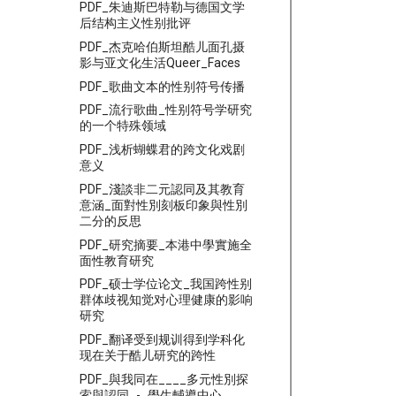
PDF_朱迪斯巴特勒与德国文学
后结构主义性别批评
PDF_杰克哈伯斯坦酷儿面孔摄
影与亚文化生活Queer_Faces
PDF_歌曲文本的性别符号传播
PDF_流行歌曲_性别符号学研究
的一个特殊领域
PDF_浅析蝴蝶君的跨文化戏剧
意义
PDF_淺談非二元認同及其教育
意涵_面對性別刻板印象與性別
二分的反思
PDF_研究摘要_本港中學實施全
面性教育研究
PDF_硕士学位论文_我国跨性别
群体歧视知觉对心理健康的影响
研究
PDF_翻译受到规训得到学科化
现在关于酷儿研究的跨性
PDF_與我同在____多元性別探
索與認同_-_學生輔導中心