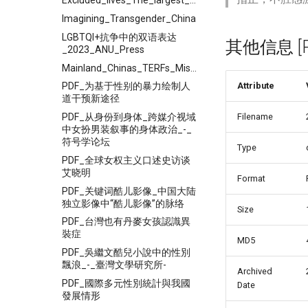
Excluded_lives_The_largest_scale_survey_on_the_social_and
Imagining_Transgender_China
LGBTQI+抗争中的双语表达
其他信息 [Pro
_2023_ANU_Press
Mainland_Chinas_TERFs_Misogyny_Under_JK_Rowlings
Attribute
PDF_为基于性别的暴力绘制人
道干预新途径
PDF_从身份到身体_跨媒介视域
Filename
中女扮男装叙事的身体政治_-_
符号学论坛
Type
PDF_全球女权主义口述史访谈
艾晓明
Format
PDF_关键词酷儿影像_中国大陆
独立影像中“酷儿影像”的脉络
Size
PDF_台灣也有丹麥女孩認識異
裝症
MD5
PDF_吳繼文酷兒小說中的性別
飄浪_-_臺灣文學研究所-
Archived
PDF_國際多元性別統計與我國
Date
發展情形