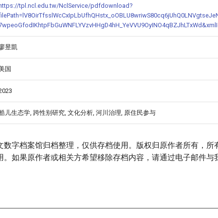
https://tpl.ncl.edu.tw/NclService/pdfdownload?
filePath=lV8OirTfsslWcCxIpLbUfhQHstx_oOBLU8wriwS80cq6jUhQ0LNVgtse
7wpeoGfodIKhtpFbGuWNFLYVzvHHgD4hH_YeVVU9OyINO4qBZJhLTxWd&xmlI
廖昱凱
美国
2023
酷儿生态学, 跨性别研究, 文化分析, 河川治理, 原住民参与
文数字档案馆归档整理，仅供存档使用。版权归原作者所有，所
用。如果原作者或相关方希望移除存档内容，请通过电子邮件与