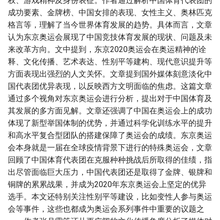
权、游戏精神及身份表征。作者通过解析中国体育代表团的
成功要素、金牌榜、中国女排的表现、女性主义、奥林匹克
格言等，理解了当今世界体育发展的趋势。具体而言，文章
认为东京奥运会展现了中国竞技体育发展的现状、问题及未
来改革方向。文中提到，东京2020奥运会在奥运精神的诠
释、文化传播、艺术表达、性别平等建构、现代意识提升等
方面表现出强烈的人文关怀。文章提到国外媒体刻意淡化中
国代表团优异表现，以反映西方文明面临的焦虑。这篇文章
通过多个视角对东京奥运会进行分析，提出对于中国体育及
其发展的多方面见解。文章还强调了中国在奥运会上的成功
体现了新型举国体制的优势，并通过科学化训练水平的提升
和高水平复合型团队的搭建保障了奥运会的成绩。东京奥运
会本身就是一届在全球疫情背景下进行的特殊奥运会，文章
回顾了中国体育代表团在克服种种挑战后所取得的佳绩，指
出尽管面临巨大压力，中国代表团还是取得了金牌、银牌和
铜牌的累累战果，并成为2020年东京奥运会上坚定的优异
选手。本文还特别关注性别平等建设，比如变性人参与奥运
会等事件，这些也都成为奥运会系列事件中重要的议题之