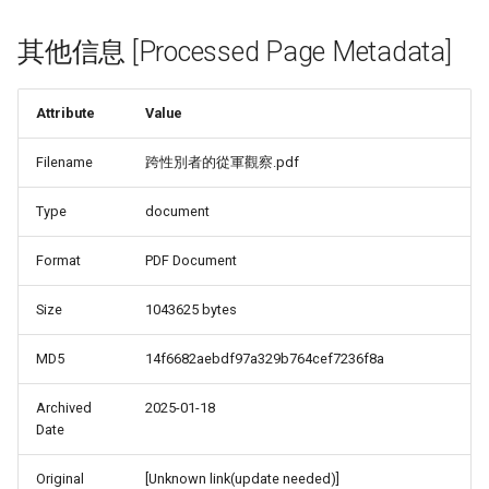
其他信息 [Processed Page Metadata]
Attribute
Value
Filename
跨性別者的從軍觀察.pdf
Type
document
Format
PDF Document
Size
1043625 bytes
MD5
14f6682aebdf97a329b764cef7236f8a
Archived
2025-01-18
Date
Original
[Unknown link(update needed)]