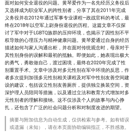
面对如何安全退役的问题。黄琴爱作为一名先经历义务役后
又选择成为职业军人的跨性别者，分享了其在2011年完成
义务役并在2012年通过军事专业课程—政战官科的考试，最
终在2018年以空军上尉身份退役的历程。这篇文章不仅探
讨了军中对于LGBTQ族群的压抑环境，也揭示了因性别不平
权导致的心理压力与精神健康问题。黄琴爱通过自身的经历
描述如何与家人沟通出柜，并在面对传统观念时，母亲对于
其性别身份的误解和最初的抵触。即便如此，她表现出极大
的勇气，勇敢做自己，渡过困境，最终在2020年完成了性
别重置手术。文章中涉及对多元性别在军中环境的反思，作
者多次提到加强多元性别相关课程及对军中性别友善空间建
设的建议，包括设立性别友善厕所，提供独立换装空间，资
深护理人员陪同等措施，以及通过立法和教育方式增加对多
元性别者的理解和接纳。这不仅涉及个人的故事与内心挣
扎，还包含了广泛的社会问题分析和对制度改进的期望。
摘要与附加信息为自动生成，仅供检索与参考。如有错误
或遗漏（未知），请在本页面协助编辑指正，不胜感激。