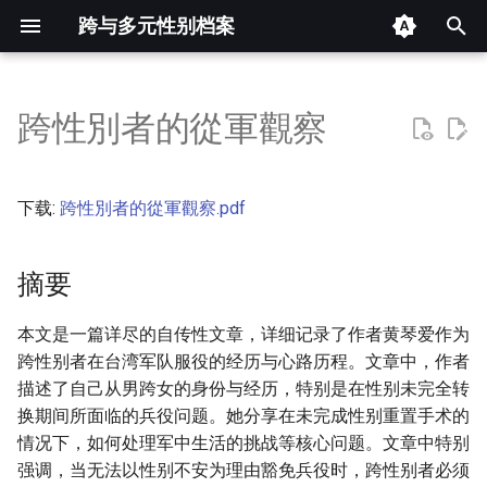
跨与多元性别档案
键
入
跨性別者的從軍觀察
摘要
以
开
其他信息 [Processed Page
下载:
跨性別者的從軍觀察.pdf
Metadata]
始
搜
摘要
正文
索
本文是一篇详尽的自传性文章，详细记录了作者黄琴爱作为
跨性别者在台湾军队服役的经历与心路历程。文章中，作者
描述了自己从男跨女的身份与经历，特别是在性别未完全转
换期间所面临的兵役问题。她分享在未完成性别重置手术的
情况下，如何处理军中生活的挑战等核心问题。文章中特别
强调，当无法以性别不安为理由豁免兵役时，跨性别者必须