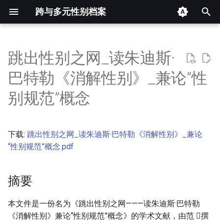
跨与多元性别档案
键
入
跳出性别之网_读朱迪斯·
摘要
以
巴特勒《消解性别》_兼论“性
开
其他信息 [Processed Page
别规范”概念
Metadata]
始
搜
正文
下载:
跳出性别之网_读朱迪斯·巴特勒《消解性别》_兼论
索
“性别规范”概念.pdf
摘要
本文件是一份名为《跳出性别之网———读朱迪斯·巴特勒
《消解性别》兼论“性别规范”概念》的学术文献，由范 撰