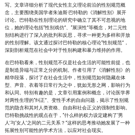
写。文章详细分析了现代女性主义理论前沿的性别规范概
念，主要围绕美国学者朱迪斯·巴特勒的《消解性别》展开
讨论。巴特勒在性别理论的研究中确立了其不可忽视的地
位，她的理论包括“性别戏仿”、“展演性”等概念，对二元性
别结构进行了深入的批判和反思，寻求一种更为多样和开放
的性别理解。该文通过探讨巴特勒的核心理论“性别规范”，
深刻剖析规范在社会中对于性别构建和暴力维持的作用。
在巴特勒看来，性别规范不仅是社会生活的可能性前提，也
是制造异端与正常之分的机制。作者引用了《消解性别》的
精华段落，探讨了在社会生活中，性别规范如何隐藏在体
型、声音、衣着等日常行为之中，犹如无形之网，影响行为
和认同。特别有趣的是，文章引用案例和概念，讨论医学界
对两性生理的“纠正”、变性手术的自由问题，揭示了性别规
范的隐含和其对人类资格、自由和社会正义的强制性影响。
巴特勒挑战性的观点在于，“什么样的权力设定建构了‘男
人’与‘女人’之间的二元关系？”这样的思考推动她发展了一种
拓展性别可能性的学术方法，以应对社会现实。