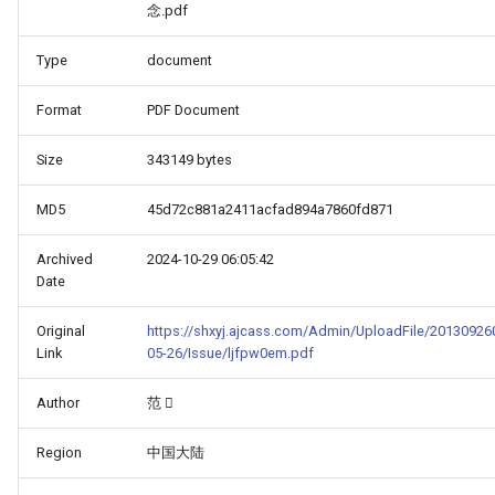
念.pdf
Type
document
Format
PDF Document
Size
343149 bytes
MD5
45d72c881a2411acfad894a7860fd871
Archived
2024-10-29 06:05:42
Date
Original
https://shxyj.ajcass.com/Admin/UploadFile/20130926
Link
05-26/Issue/ljfpw0em.pdf
Author
范 
Region
中国大陆