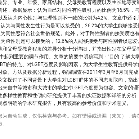
差异、专业、年级、家庭结构、父母受教育程度以及生长地等变量
阐述，数据显示：认为自己对同性有性吸引力的比例为16.5%，
，以及认为内心性别与生理性别不一致的比例为4.2%。文章中还
访者认为与同性发生性行为是可以接受的，26.2%的大学生能够接
的人认为同性恋符合社会世俗规范。此外，对于跨性别者的接受度也
者认为跨性别是可以接受的，12.6%的人能够接受与跨性别者谈恋
地和父母受教育程度的差异分析十分详细，并指出性别在父母受
响中起到重要的调节作用。文章的摘要中明确写到：‘目的 了解大
GBT)的特点、对LGBT态度及影响因素，为大学生性教育提供科学
对象、方法及数据分析过程，强调调查在2011年3月至6月间完
论文探讨了不同背景下大学生对LGBT群体的不同态度取向，指
出来自中等城市和大城市的学生对LGBT态度更为包容。文章的
性多样性教育和性倾向研究提供了丰富的实证数据和详细的分析
观点明确的学术研究报告，具有较高的参考价值和学术意义。
息为自动生成，仅供检索与参考。如有错误或遗漏（未知），请
激。