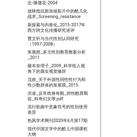
念-陳瓊花-2004
放映抵抗新加坡影片中的酷儿化
战术_Screening_resistance
新探索与内卷化_2015-2017年
西方跨文化传播研究述评
曹文轩与当代性别认同研究
（1997-2008）
朱惠慈_多元性別教育教案分析
_2011
榎本奈理子_2009_科学怪人视
角下的腐女视觉修辞
沈政_关于外源性同性性行为和
性少数群体的发展观_2015
洪凌_反常肉身奇觀_跨性酷異戰
役_科奇幻文學.pdf
流行歌曲中意象符号的性别使用
差异
热风学术网刊2020年6月第17期
现代中国文学中的酷儿中国课程
大纲