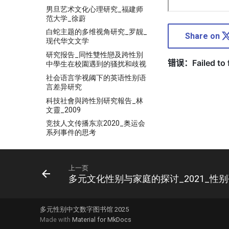
男旦艺术文化心理研究_福建师
范大学_徐蔚
白蛇主题的多维视角研究_罗靓_
Share on
现代华文文学
研究报告_同性雙性戀及跨性別
中學生在校園遇到的骚扰和歧视
社会语言学视阈下的英语性别语
言差异研究
科技社會與跨性別研究報告_林
文靈_2009
竞技人文传播东京2020_奥运会
系列事件的思考
竞技公平与性别包容的张力与调
和—论国际体育赛事性别检测的
历史嬗变、当代困境及未来趋势
上一页
多元文化性别与家庭的探讨_2021_性
第五章_华语同性恋电影的美学
特征（下）
第五章_扮装的性别与文化意义_
多元性别中文数字图书馆 2025
明末清初_讨论
Made with
Material for MkDocs
纪大伟_感官世界情欲书写与酷