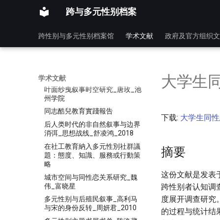
课程介绍
跨与多元性别档案
厦门大学论文_西方歌剧中的东
方女性形象研究
跨性别与多元性别档案馆
学术文献
政府及官方组织文
台湾酷儿小说中跨性别与父权的
关系（一九九〇——一九九九_
台灣當代服裝反抗行動的性／別
論述及意識分析：以Vieso拒男
客試女褲事件
大学生
学术文献
叶面纱曳叙事时空研究_唐玫_池
州学院
同志酷兒教育實踐報告
下载:
大学生同性
后人类时代的非自然叙事与边界
消弭_思想战线_舒凌鸿_2018
在社工教育納入多元性別社群議
摘要
題：態度、知識、服務或行動策
略
这份文献是发表
城市空间与同性恋关系研究_魏
伟_富晓星
跨性别者认知调
度展开调查研究
多元性别与后殖民叙事_高利马
与宋的身份反转_周妍君_2010
的过程与统计结果