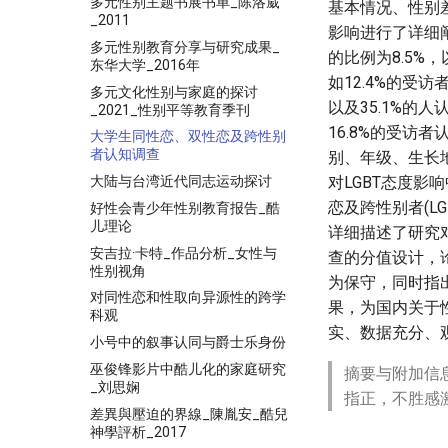
多元性别主题书展书单_陈洛葳
基本情况、性别
_2011
影响进行了详细
多元性别教育分享与研究成果_
的比例为8.5%
东华大学_2016年
如12.4%的受
多元文化性别与家庭的探讨
以及35.1%
_2021_性别平等教育季刊
16.8%的受访
大学生同性恋、双性恋及跨性别
者认知调查
别、年级、生长
大陆与台湾近代同志运动探讨
对LGBT态度影
恋及跨性别者(L
好性会青少年性别教育报告_酷
儿理论
详细描述了研究
安吉拉·卡特_作品分析_女性与
查的分值设计，
性别视角
为保守，同时指
对同性恋和性取向异源性的跨学
果，为国内关于
科观
实、数据充分、
小号中的叙事认同与爵士乐身份
巫俊锋影片中酷儿化的家庭研究
摘要与附加信
_刘思娴
指正，不胜感
差異與壓迫的界線_陳胤安_酷兒
神學評析_2017