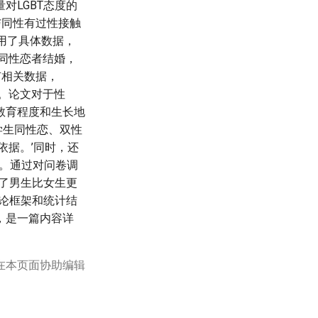
对LGBT态度的
与同性有过性接触
引用了具体数据，
受同性恋者结婚，
有相关数据，
爱。论文对于性
教育程度和生长地
学生同性恋、双性
依据。’同时，还
成。通过对问卷调
出了男生比女生更
理论框架和统计结
，是一篇内容详
在本页面协助编辑