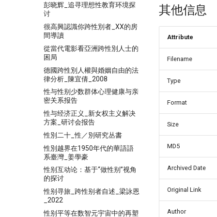
彭晓辉_追寻理想性教育环境探
其他信息
讨
很高興認識你跨性別者_XX的房
間導讀
Attribute
從當代電影看亞洲跨性別人士的
困局
Filename
德國跨性別人權與婚姻自由的法
律分析_陳宜倩_2008
Type
性与性别少数群体心理健康与亲
密关系报告
Format
性与经济正义_新女权主义解决
方案_研讨会报告
Size
性別二十_性／別研究丛書
MD5
性別越界在1950年代的華語語
系臺灣_姜學豪
Archived Date
性别互动论：基于“做性别”视角
的探讨
Original Link
性别寻旅_跨性别者自述_梁詠恩
_2022
Author
性别平等在数智元宇宙中的再塑