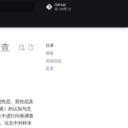
GitHub
109
27
搜索
调查
目录
摘要
其他信息
正文
同性恋、双性恋及
别者）的认知与态
生中进行问卷调查
析。论文中对样本