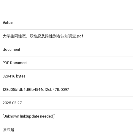
Value
大学生同性恋、双性恋及跨性别者认知调查.pdf
document
PDF Document
329416 bytes
f28d05bfdb1d8fb4544df2cb47fb0097
2025-02-27
[Unknown link(update needed)]
张沛超