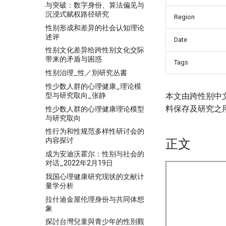
与突破：数字身份、算法偏见与
沉浸式赋权路径研究
Region
性别形成和差异的社会认知理论
述评
Date
性别文化差异给跨性别文化交际
带来的矛盾与困惑
Tags
性别治理_性／別研究丛書
性少数人群的心理健康_理论模
型与研究取向_张静
本文由跨性别中
料保存及研究之
性少数人群的心理健康理论模型
与研究取向
性行为和性规范多样性研讨会的
内容探讨
正文
成为安迪沃霍尔：性别与社会的
对话_2022年2月19日
我国心理健康研究现状的文献计
量学分析
拉什迪金屋伦理身份与共同体想
象
探討台灣兒童與青少年的性別觀