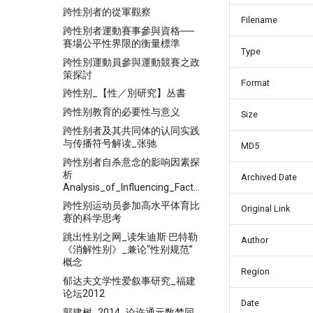
跨性別者的從軍觀察
Filename
跨性別者運動賽事參與資格──
賽場公平性界限的衡量標準
Type
跨性別運動員參與運動競賽之政
策探討
Format
跨性别_【性／別研究】丛書
跨性别教育的必要性与意义
Size
跨性别者及其共同体的认同实践
与传播符号解读_张驰
MD5
跨性别者自杀意念的影响因素探
析
Archived Date
Analysis_of_Influencing_Factors_of
跨性别运动员参加高水平体育比
Original Link
赛的科学思考
跳出性别之网_读朱迪斯·巴特勒
Author
《消解性别》_兼论“性别规范”
概念
Region
郁达夫文学性爱叙事研究_福建
论坛2012
Date
郭建树_2014_论许通元数梦同