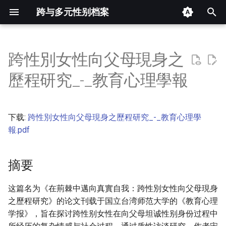
跨与多元性别档案
键
入
跨性別女性向父母現身之
摘要
以
歷程研究_-_教育心理學報
开
其他信息 [Processed Page
Metadata]
始
下载:
跨性別女性向父母現身之歷程研究_-_教育心理學
搜
正文
報.pdf
索
摘要
这篇名为《在荊棘中邁向真實自我：跨性別女性向父母現身
之歷程研究》的论文刊载于国立台湾师范大学的《教育心理
学报》，旨在探讨跨性别女性在向父母坦诚性别身份过程中