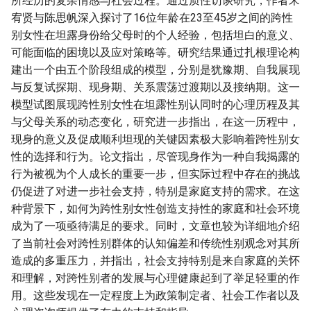
所经历的复杂情感与社会过程。通过质性访谈研究，作者宋
宥贤与陈思帆深入探讨了16位年龄在23至45岁之间的跨性
别女性在坦露身份给父母时的个人经验，包括坦白的意义、
可能面临的困境以及应对策略等。研究结果通过扎根理论构
建出一个由五个阶段组成的模型，分别是犹豫期、自我展现
与反复试探期、现身期、关系震荡过渡期以及接纳期。这一
模型试图展现跨性别女性在坦露性别认同时的心理历程及其
与父母关系的动态变化，研究进一步指出，在这一历程中，
现身的意义及促成顺利坦现的关键因素极大影响着跨性别女
性的选择和行为。论文指出，尽管现身作为一种自我揭露的
行为被视为个人成长的重要一步，但实际过程中存在的挑战
仍促进了对进一步社会支持，特别是家庭支持的需求。在这
种背景下，如何为跨性别女性创造支持性的家庭和社会环境
成为了一项亟待满足的要求。同时，文章也较为详细地介绍
了当前社会对跨性别群体的认知偏差和传统性别观念对其所
造成的多重压力，并指出，社会支持特别是来自家庭的关怀
和理解，对跨性别者的发展与心理健康起到了举足轻重的作
用。这些发现在一定程度上为政策制定者、社会工作者以及