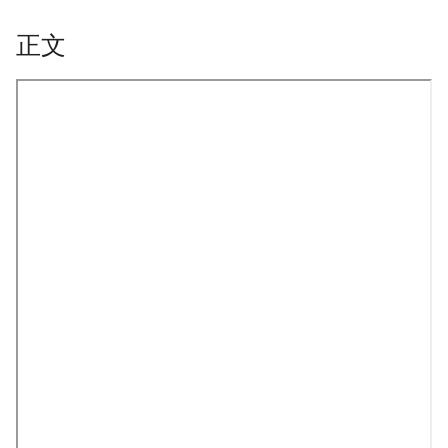
正文
onformity-