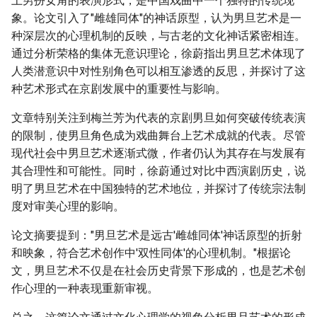
上男扮女角的表演形式，是中国戏曲中一个独特的传统现
象。论文引入了"雌雄同体"的神话原型，认为男旦艺术是一
种深层次的心理机制的反映，与古老的文化神话紧密相连。
通过分析荣格的集体无意识理论，徐蔚指出男旦艺术体现了
人类潜意识中对性别角色可以相互渗透的反思，并探讨了这
种艺术形式在京剧发展中的重要性与影响。
文章特别关注到梅兰芳为代表的京剧男旦如何突破传统表演
的限制，使男旦角色成为戏曲舞台上艺术成就的代表。尽管
现代社会中男旦艺术逐渐式微，作者仍认为其存在与发展有
其合理性和可能性。同时，徐蔚通过对比中西演剧历史，说
明了男旦艺术在中国独特的艺术地位，并探讨了传统宗法制
度对审美心理的影响。
论文摘要提到："男旦艺术是远古'雌雄同体'神话原型的折射
和映象，符合艺术创作中'双性同体'的心理机制。"根据论
文，男旦艺术不仅是在社会历史背景下形成的，也是艺术创
作心理的一种表现重新审视。