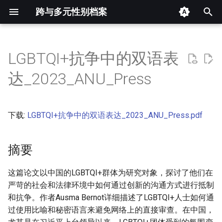
跨与多元性别档案
键
入
LGBTQI+抗争中的双语表
摘要
以
达_2023_ANU_Press
开
其他信息 [Processed Page
Metadata]
始
下载:
LGBTQI+抗争中的双语表达_2023_ANU_Press.pdf
搜
正文
索
摘要
这篇论文以中国的LGBTQI+群体为研究对象，探讨了他们在
严苛的社会和法律环境中如何通过创新的沟通方式进行抵制
和抗争。作者Ausma Bernot详细描述了LGBTQI+人士如何通
过使用比喻和秘密语言来避免网络上的直接审查。在中国，