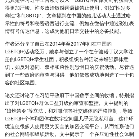
尤其是在习近平上台领导以来，LGBTQI+团体受到的氛围变
得更加严峻。许多政治敏感词语被禁止使用，例如“性别多
样性”和“LGBTQI”。文章提到在中国的酷儿活动人士通过暗
示性的符号和秘密语言进行交流，例如在微信中通过彩虹表
情符号传达信息，这成为他们日常交往中的必备技能。
作者还分享了自己在2014年至2017年间在中国的
LGBTQI+活动经历，她参与创立了一个在宁波诺丁汉大学注
册的LGBTQI+学生社团，积极组织各种活动来增强群体意
识，如反对恐同、双相和跨性别恐惧日的庆祝活动。尽管遇
到了一些政府的审查与阻碍，他们依然成功地创造了一个包
容的社区氛围。
论文还讨论了在习近平政府下中国数字空间的收缩，特别指
出了对LGBTQI+群体日益升级的审查和监控。文中提到的
“娘炮禁令”等立法，和对微信等社交媒体的严格控制，导致
LGBTQI+个体和团体在数字空间里几乎无隐私可言。这种环
境迫使很多人使用更为安全的加密交流平台，从而维系他们
的社会网络和组织活动。文中揭示了一个在压迫性社会体制