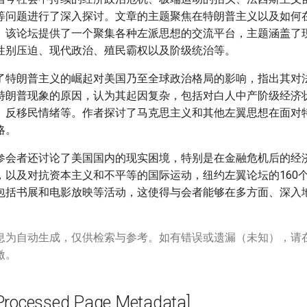
等问题进行了深入探讨。文章的主题聚焦在特朗普主义以及如何在
。该论坛提供了一个聚集各种左派思想的交流平台，主题涵盖了
性别压迫、现代政治、殖民霸权以及阶级统治等。
了特朗普主义的崛起对美国乃至全球政治格局的影响，指出其对
特朗普现象的原因，认为其起因复杂，包括对白人中产阶级经济
、反移民情绪等。作者探讨了马克思主义和其他左翼思想在面对
略。
参会者还讨论了美国国内的现实困境，特别是在金融危机后的经
，以及对抗资本主义和不平等的国际运动，纽约左翼论坛的160
包括书展和电影放映等活动，这使得与会者能够在多方面、深入
息为自动生成，仅供检索与参考。如有错误或遗漏（未知），请
激。
cessed Page Metadata]