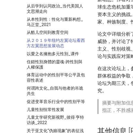
从后学到认同政治_当代美国人
球生态危机加重
文思潮走向
资本主义的挑战
从本性到性：性化与重新构想_
家、种族制度、
马正堂_2021
从酷儿空间到教育空间
论文中详细分析
从２０１９年纽约左翼论坛看西
威胁，并讨论了
方左翼思想发展动态
主义、性别歧视
以愛之名擁抱多元性別_课件
论与实践应对策
住錯性別身體的靈魂-跨性別與
人權保護
在这次论坛上，
体育运动中的性别平等公平及包
群体权益的争取
容性表述
论坛为期三天，
何谓跨文化_自我与他者的吊诡
究。
共生
促进变革音乐行业中的性别平等
摘要与附加信
儿童性别恒常性发展
指正，不胜感
儿童文学研究新视野_彼得·亨特
访谈_2022
其他信息 [Pro
关于亚文化“伪娘现象”的表征浅