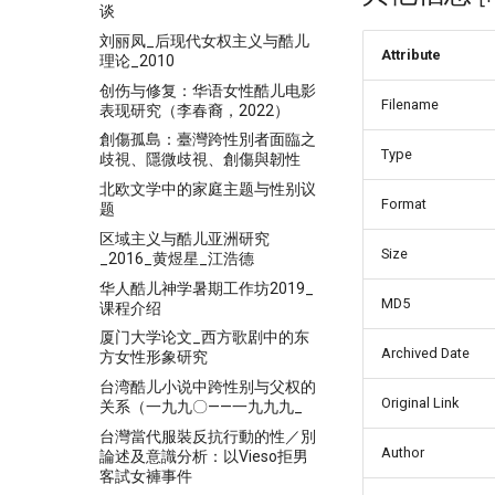
谈
刘丽凤_后现代女权主义与酷儿
Attribute
理论_2010
创伤与修复：华语女性酷儿电影
Filename
表现研究（李春裔，2022）
創傷孤島：臺灣跨性別者面臨之
Type
歧視、隱微歧視、創傷與韌性
北欧文学中的家庭主题与性别议
Format
题
区域主义与酷儿亚洲研究
Size
_2016_黄煜星_江浩德
华人酷儿神学暑期工作坊2019_
MD5
课程介绍
厦门大学论文_西方歌剧中的东
Archived Date
方女性形象研究
台湾酷儿小说中跨性别与父权的
Original Link
关系（一九九〇——一九九九_
台灣當代服裝反抗行動的性／別
Author
論述及意識分析：以Vieso拒男
客試女褲事件