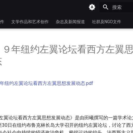
键入以开始
件
文学作品和艺术创作
杂志及新闻报道
社群及NGO文件
１９年纽约左翼论坛看西方左翼
态
年纽约左翼论坛看西方左翼思想发展动态.pdf
纽约左翼论坛看西方左翼思想发展动态》是由田曦撰写的一篇学术
8日至30日在纽约布鲁克林长岛大学召开的纽约左翼论坛，讨论了
当今社会中持续的经济政治危机、极端运动的抬头、法西斯主义