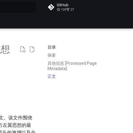
GitHub
109
27
搜索
思想
目录
摘要
其他信息 [Processed Page
Metadata]
正文
论文。该文件围绕
西方左翼思想的最
苗头的激增以及全