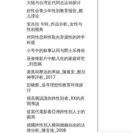
大陆与台湾近代同志运动探讨
好性会青少年性别教育报告_酷
儿理论
安吉拉·卡特_作品分析_女性与
性别视角
对同性恋和性取向异源性的跨学
科观
小号中的叙事认同与爵士乐身份
巫俊锋影片中酷儿化的家庭研究
_刘思娴
差異與壓迫的界線_陳胤安_酷兒
神學評析_2017
彭晓辉_追寻理想性教育环境探
讨
很高興認識你跨性別者_XX的房
間導讀
從當代電影看亞洲跨性別人士的
困局
德國跨性別人權與婚姻自由的法
律分析_陳宜倩_2008