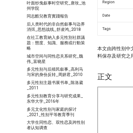
Region
叶面纱曳叙事时空研究_唐玫_池
州学院
Date
同志酷兒教育實踐報告
后人类时代的非自然叙事与边界
Tags
消弭_思想战线_舒凌鸿_2018
在社工教育納入多元性別社群議
題：態度、知識、服務或行動策
略
本文由跨性别中
料保存及研究之
城市空间与同性恋关系研究_魏
伟_富晓星
多元性别与后殖民叙事_高利马
与宋的身份反转_周妍君_2010
正文
多元性别主题书展书单_陈洛葳
_2011
多元性别教育分享与研究成果_
东华大学_2016年
多元文化性别与家庭的探讨
_2021_性别平等教育季刊
大学生同性恋、双性恋及跨性别
者认知调查