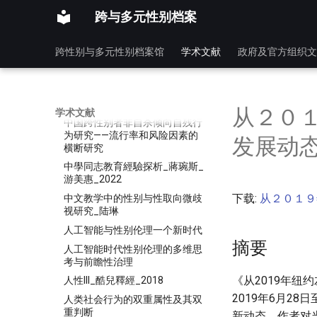
个人化的婚姻和家庭
跨与多元性别档案
中华帝国晚期的性_法律与社会_
文字版_苏成捷_Z_Library
跨性别与多元性别档案馆
学术文献
政府及官方组织文
中国LGBTQ活动家社会分类研究
中国同性恋走向正常
中国性研究_性别起点论
从２０
学术文献
中国跨性别者非自杀倾向自残行
为研究——流行率和风险因素的
发展动
横断研究
中學同志教育經驗探析_蔣琬斯_
游美惠_2022
下载:
从２０１９
中文教学中的性别与性取向微歧
视研究_陆琳
人工智能与性别伦理一个新时代
摘要
人工智能时代性别伦理的多维思
考与前瞻性治理
《从2019年
人性III_酷兒釋經_2018
2019年6月2
人类社会行为的双重属性及其双
重判断
新动态。作者对