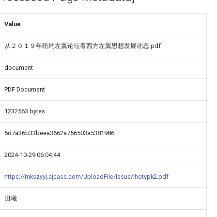
Value
从２０１９年纽约左翼论坛看西方左翼思想发展动态.pdf
document
PDF Document
1232563 bytes
5d7a36b33beea3662a756503a5381986
2024-10-29 06:04:44
https://mkszyyj.ajcass.com/UploadFile/Issue/lhotypk2.pdf
田曦