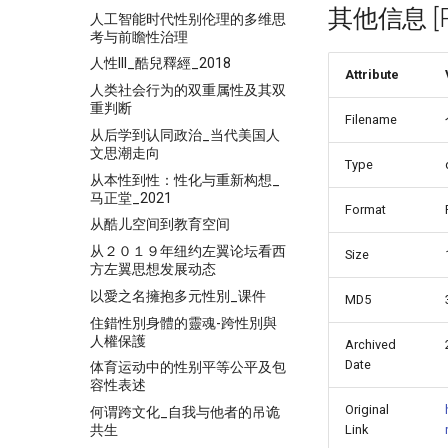
其他信息 [Pro
人工智能时代性别伦理的多维思
考与前瞻性治理
人性III_酷兒釋經_2018
Attribute
人类社会行为的双重属性及其双
重判断
Filename
从后学到认同政治_当代美国人
文思潮走向
Type
从本性到性：性化与重新构想_
马正堂_2021
Format
从酷儿空间到教育空间
从２０１９年纽约左翼论坛看西
Size
方左翼思想发展动态
以愛之名擁抱多元性別_课件
MD5
住錯性別身體的靈魂-跨性別與
人權保護
Archived
Date
体育运动中的性别平等公平及包
容性表述
Original
何谓跨文化_自我与他者的吊诡
共生
Link