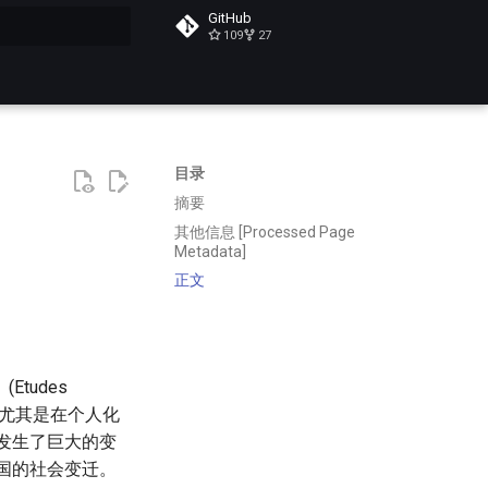
GitHub
109
27
搜索
目录
摘要
其他信息 [Processed Page
Metadata]
正文
tudes
化，尤其是在个人化
发生了巨大的变
国的社会变迁。