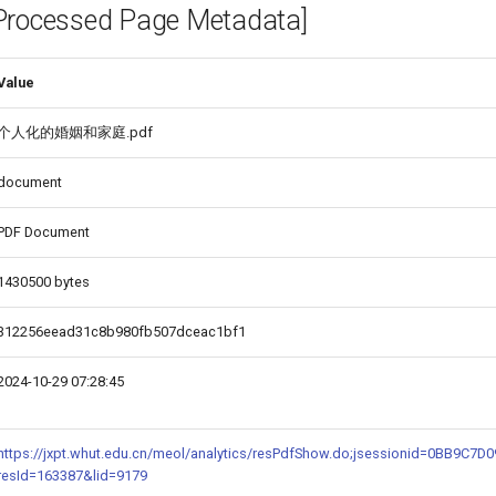
cessed Page Metadata]
Value
个人化的婚姻和家庭.pdf
document
PDF Document
1430500 bytes
312256eead31c8b980fb507dceac1bf1
2024-10-29 07:28:45
https://jxpt.whut.edu.cn/meol/analytics/resPdfShow.do;jsessionid=0BB9C
resId=163387&lid=9179