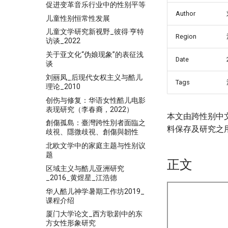
促进变革音乐行业中的性别平等
Author
儿童性别恒常性发展
儿童文学研究新视野_彼得·亨特
Region
访谈_2022
关于亚文化“伪娘现象”的表征浅
Date
谈
刘丽凤_后现代女权主义与酷儿
Tags
理论_2010
创伤与修复：华语女性酷儿电影
表现研究（李春裔，2022）
本文由跨性别中
創傷孤島：臺灣跨性別者面臨之
料保存及研究之
歧視、隱微歧視、創傷與韌性
北欧文学中的家庭主题与性别议
题
正文
区域主义与酷儿亚洲研究
_2016_黄煜星_江浩德
华人酷儿神学暑期工作坊2019_
课程介绍
厦门大学论文_西方歌剧中的东
方女性形象研究