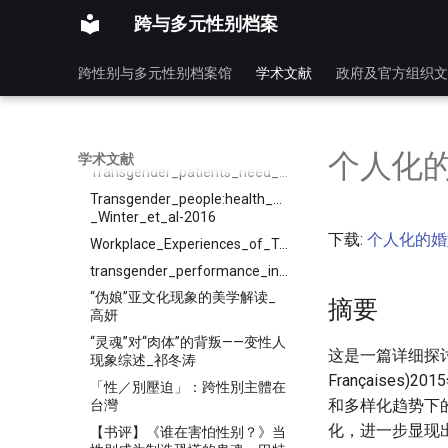
Transgender_Inmates_in_Prisons
跨与多元性别档案
Transgender_Legal_Advocacy_-
_What_Do_Feminist_Legal_Theories_Have_to_Offer?
跨性别与多元性别档案馆
学术文献
政府及官方组织文
Transgender_Marriage_and_the_Legal_Obligation_to_Disclose_Gender_History
Transgender_Representation_by_the_People’s_Daily_Since_1949
Transgender_health_-
_an_opportunity_for_global_health_equity
个人化
学术文献
Transgender_patients_need_better_protection_in_China
Transgender_people:health_at_the_margins_of_society
_Winter_et_al-2016
下载:
个人化的婚姻
Workplace_Experiences_of_Transgender_Individuals
transgender_performance_in_contemporary_Chinese_films
“伪娘”亚文化现象的美学解读_
摘要
高妍
“灵魂”对“肉体”的背叛——变性人
这是一篇详细探讨
现象综述_祁冬涛
Français
「性／別壓迫」：跨性別主體在
和多样化趋势下
台灣
化，进一步显现
【书评】《谁在害怕性别？》当