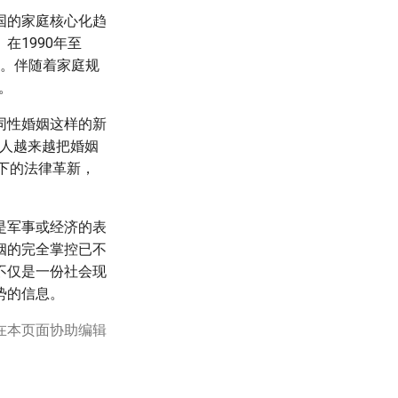
国的家庭核心化趋
1990年至
5%。伴随着家庭规
。
同性婚姻这样的新
国人越来越把婚姻
下的法律革新，
是军事或经济的表
姻的完全掌控已不
不仅是一份社会现
势的信息。
在本页面协助编辑