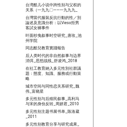
台湾酷儿小说中跨性别与父权的
关系（一九九〇——一九九九_
台灣當代服裝反抗行動的性／別
論述及意識分析：以Vieso拒男
客試女褲事件
叶面纱曳叙事时空研究_唐玫_池
州学院
同志酷兒教育實踐報告
后人类时代的非自然叙事与边界
消弭_思想战线_舒凌鸿_2018
在社工教育納入多元性別社群議
題：態度、知識、服務或行動策
略
城市空间与同性恋关系研究_魏
伟_富晓星
多元性别与后殖民叙事_高利马
与宋的身份反转_周妍君_2010
多元性别主题书展书单_陈洛葳
_2011
多元性别教育分享与研究成果_