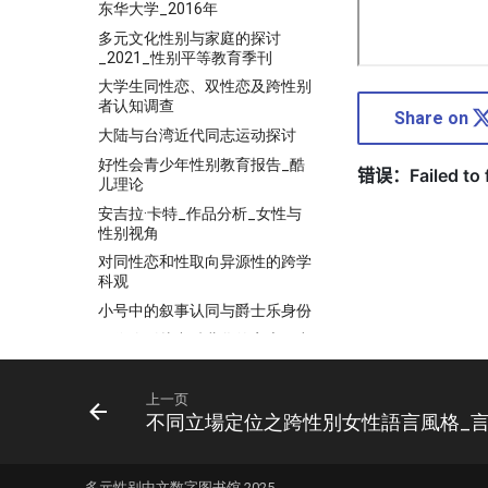
东华大学_2016年
多元文化性别与家庭的探讨
_2021_性别平等教育季刊
大学生同性恋、双性恋及跨性别
者认知调查
Share on
大陆与台湾近代同志运动探讨
好性会青少年性别教育报告_酷
儿理论
安吉拉·卡特_作品分析_女性与
性别视角
对同性恋和性取向异源性的跨学
科观
小号中的叙事认同与爵士乐身份
巫俊锋影片中酷儿化的家庭研究
_刘思娴
差異與壓迫的界線_陳胤安_酷兒
上一页
神學評析_2017
不同立場定位之跨性別女性語言風格_
彭晓辉_追寻理想性教育环境探
讨
很高興認識你跨性別者_XX的房
多元性别中文数字图书馆 2025