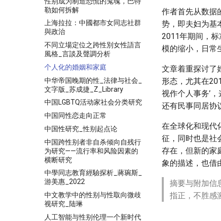
性别成为制造恐慌的鬼魂，巴特
勒如何拆解
作者首先从数据
上海拉拉：中國都市女同志社群
势，即夫妇为基
與政治
2011年期间，
不同立場定位之跨性別女性語言
模的缩小，日常生
風格_言談及聲調分析
个人化的婚姻和家庭
文章着重探讨了
中华帝国晚期的性_法律与社会_
形态，尤其在2
文字版_苏成捷_Z_Library
视作个人事务’
中国LGBTQ活动家社会分类研究
还有民事同居协
中国同性恋走向正常
在全球化和现代
中国性研究_性别起点论
征，同时也是社
中国跨性别者非自杀倾向自残行
存在，但新的家
为研究——流行率和风险因素的
横断研究
象的描述，也借
中學同志教育經驗探析_蔣琬斯_
游美惠_2022
摘要与附加信
中文教学中的性别与性取向微歧
指正，不胜感
视研究_陆琳
人工智能与性别伦理一个新时代