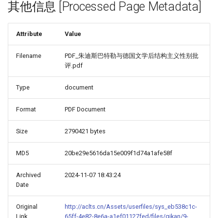
其他信息 [Processed Page Metadata]
Attribute
Value
Filename
PDF_朱迪斯巴特勒与德国文学后结构主义性别批
评.pdf
Type
document
Format
PDF Document
Size
2790421 bytes
MD5
20be29e5616da15e009f1d74a1afe58f
Archived
2024-11-07 18:43:24
Date
Original
http://aclts.cn/Assets/userfiles/sys_eb538c1c-
Link
65ff-4e82-8e6a-a1ef01127fed/files/qikan/9-