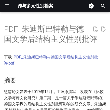
跨与多元性别档案
键
入
PDF_朱迪斯巴特勒与德
摘要
以
国文学后结构主义性别批评
开
其他信息 [Processed Page
Metadata]
始
下载:
PDF_朱迪斯巴特勒与德国文学后结构主义性别批
搜
正文
评.pdf
索
摘要
这篇论文发表于2017年12月，由薛原撰写，发表在《比较
文学与跨文化研究》第二期，是一篇关于朱迪斯·巴特勒在
德国文学界的后结构主义性别批评影响的研究文章。朱迪斯