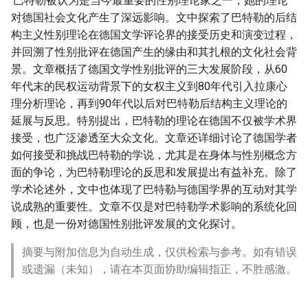
·巴特勒被认为是当今最重要的性别理论家之一，她的理论
对德国社会文化产生了深远影响。文中探索了巴特勒的后结
构主义性别理论在德国文学评论界的接受历史和演变过程，
并回溯了性别批评在德国产生的缘由和其扎根的文化社会背
景。文章概括了德国文学性别批评的三大发展阶段，从60
年代末的民权运动背景下的女权主义到80年代引入拉康心
理分析理论，再到90年代以后对巴特勒后结构主义理论的
延展与反思。特别提出，巴特勒的理论在德国不仅被学术界
接受，也广泛渗透至大众文化。文章还详细讨论了德国学者
如何接受和挑战巴特勒的学说，尤其是在身体与性别概念方
面的争论，为巴特勒理论的反思和发展提出有益补充。除了
学术论述外，文中也体现了巴特勒与德国学界的互动对其学
说成熟的重要性。文章不仅是对巴特勒学术影响的系统化回
顾，也是一份对德国性别批评发展的文化探讨。
摘要与附加信息为自动生成，仅供检索与参考。如有错误
或遗漏（未知），请在本页面协助编辑指正，不胜感激。