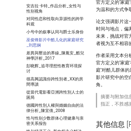
官方定义的‘家
安吉拉·卡特_作品分析_女性与
为温和的方式争取
性别视角
对同性恋和性取向异源性的跨学
论文强调影片这
科观
时间与地点，偏
小号中的叙事认同与爵士乐身份
未来，挑战对官
巫俊锋影片中酷儿化的家庭研究
者视为互不相容
_刘思娴
差異與壓迫的界線_陳胤安_酷兒
作者采用文本分
神學評析_2017
官方定义的‘家庭
彭晓辉_追寻理想性教育环境探
庭’对酷儿群体
讨
影片研究中的空
很高興認識你跨性別者_XX的房
間導讀
角。
從當代電影看亞洲跨性別人士的
摘要与附加信
困局
指正，不胜感
德國跨性別人權與婚姻自由的法
律分析_陳宜倩_2008
性与性别少数群体心理健康与亲
其他信息 [Pro
密关系报告