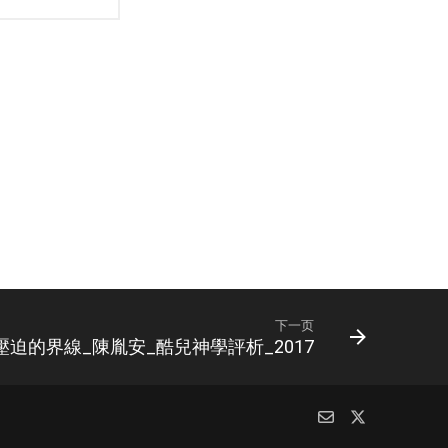
下一页
壓迫的界線_陳胤安_酷兒神學評析_2017