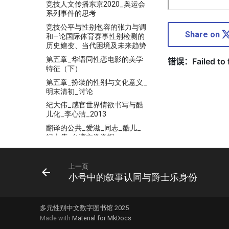
竞技人文传播东京2020_奥运会
系列事件的思考
竞技公平与性别包容的张力与调
Share on
和—论国际体育赛事性别检测的
历史嬗变、当代困境及未来趋势
第五章_华语同性恋电影的美学
特征（下）
第五章_扮装的性别与文化意义_
明末清初_讨论
纪大伟_感官世界情欲书写与酷
儿化_李心洁_2013
翻译的公共_爱滋_同志_酷儿_
纪大伟_台湾文学学报
英汉文化词汇探讨_徐东林
華人性權研究_總第七期
上一页
小号中的叙事认同与爵士乐身份
萨克森女性主义论坛_多元交叉
视角_2023年9月.pdf
虛實之間：Cospaly中的反串行
多元性别中文数字图书馆 2025
為與性別認同
Made with
Material for MkDocs
被排除在外的生命：本港最大型