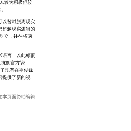
体以较为积极但较
念。
可以暂时脱离现实
想超越现实逻辑的
的对立，往往将两
影语言，以此颠覆
抗衡官方‘家
补了现有在巫俊锋
语提供了新的视
在本页面协助编辑