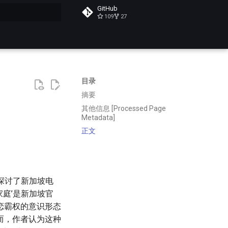
GitHub
109
27
搜索
目录
摘要
其他信息 [Processed Page
Metadata]
正文
，探讨了新加坡电
家庭’是新加坡官
恋霸权的意识形态
而，作者认为这种