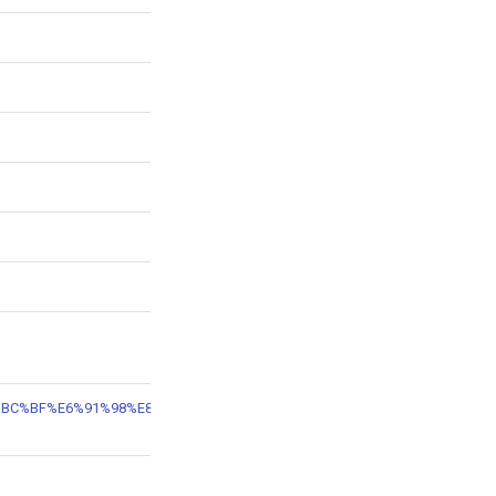
B4%EF%BC%BF%E6%91%98%E8%A6%81%EF%BC%BF%E4%B8%80%E7%94%9F%E7