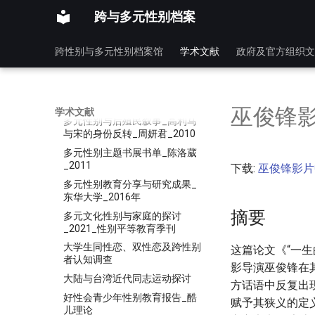
后人类时代的非自然叙事与边界
跨与多元性别档案
消弭_思想战线_舒凌鸿_2018
在社工教育納入多元性別社群議
跨性别与多元性别档案馆
学术文献
政府及官方组织文
題：態度、知識、服務或行動策
略
城市空间与同性恋关系研究_魏
伟_富晓星
巫俊锋
学术文献
多元性别与后殖民叙事_高利马
与宋的身份反转_周妍君_2010
多元性别主题书展书单_陈洛葳
_2011
下载:
巫俊锋影片
多元性别教育分享与研究成果_
东华大学_2016年
摘要
多元文化性别与家庭的探讨
_2021_性别平等教育季刊
大学生同性恋、双性恋及跨性别
这篇论文《“一生
者认知调查
影导演巫俊锋在其
大陆与台湾近代同志运动探讨
方话语中反复出
好性会青少年性别教育报告_酷
赋予其狭义的定
儿理论