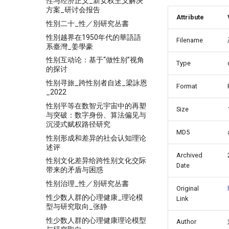
性与经济正义_新女权主义解决
方案_研讨会报告
Attribute
性別二十_性／別研究丛書
性別越界在1950年代的華語語
Filename
系臺灣_姜學豪
性别互动论：基于“做性别”视角
Type
的探讨
性别寻旅_跨性别者自述_梁詠恩
Format
_2022
性别平等在数智元宇宙中的再塑
Size
与突破：数字身份、算法偏见与
沉浸式赋权路径研究
MD5
性别形成和差异的社会认知理论
述评
Archived
性别文化差异给跨性别文化交际
Date
带来的矛盾与困惑
性别治理_性／別研究丛書
Original
性少数人群的心理健康_理论模
Link
型与研究取向_张静
性少数人群的心理健康理论模型
Author