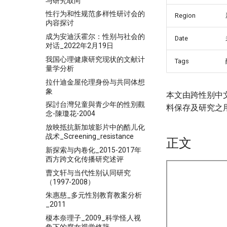
与研究取向
性行为和性规范多样性研讨会的
Region
内容探讨
成为安迪沃霍尔：性别与社会的
Date
对话_2022年2月19日
我国心理健康研究现状的文献计
Tags
量学分析
拉什迪金屋伦理身份与共同体想
象
本文由跨性别中
探討台灣兒童與青少年的性別觀
料保存及研究之
念-陳瓊花-2004
放映抵抗新加坡影片中的酷儿化
战术_Screening_resistance
正文
新探索与内卷化_2015-2017年
西方跨文化传播研究述评
曹文轩与当代性别认同研究
（1997-2008）
朱惠慈_多元性別教育教案分析
_2011
榎本奈理子_2009_科学怪人视