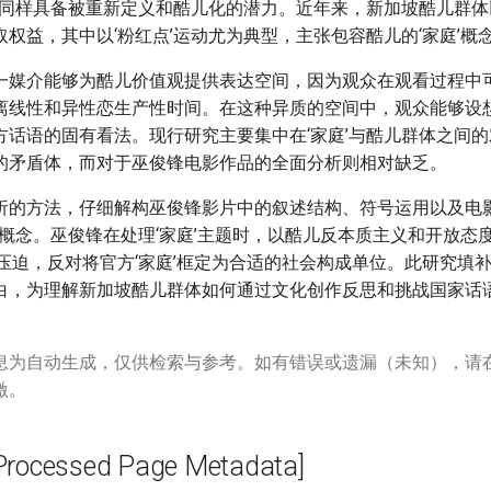
庭’同样具备被重新定义和酷儿化的潜力。近年来，新加坡酷儿群
权益，其中以‘粉红点’运动尤为典型，主张包容酷儿的‘家庭’概
一媒介能够为酷儿价值观提供表达空间，因为观众在观看过程中
离线性和异性恋生产性时间。在这种异质的空间中，观众能够设
方话语的固有看法。现行研究主要集中在‘家庭’与酷儿群体之间
的矛盾体，而对于巫俊锋电影作品的全面分析则相对缺乏。
析的方法，仔细解构巫俊锋影片中的叙述结构、符号运用以及电
’概念。巫俊锋在处理‘家庭’主题时，以酷儿反本质主义和开放态度
的压迫，反对将官方‘家庭’框定为合适的社会构成单位。此研究填
白，为理解新加坡酷儿群体如何通过文化创作反思和挑战国家话
息为自动生成，仅供检索与参考。如有错误或遗漏（未知），请
激。
cessed Page Metadata]