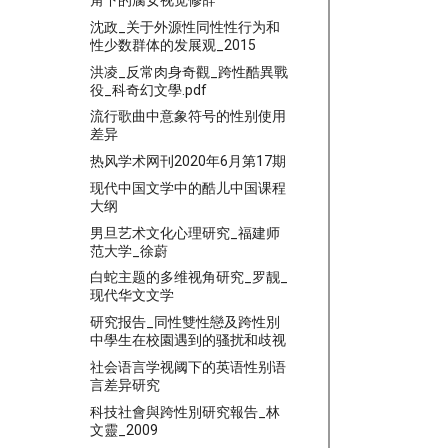
角下的腐女视觉修辞
沈政_关于外源性同性性行为和
性少数群体的发展观_2015
洪凌_反常肉身奇觀_跨性酷異戰
役_科奇幻文學.pdf
流行歌曲中意象符号的性别使用
差异
热风学术网刊2020年6月第17期
现代中国文学中的酷儿中国课程
大纲
男旦艺术文化心理研究_福建师
范大学_徐蔚
白蛇主题的多维视角研究_罗靓_
现代华文文学
研究报告_同性雙性戀及跨性別
中學生在校園遇到的骚扰和歧视
社会语言学视阈下的英语性别语
言差异研究
科技社會與跨性別研究報告_林
文靈_2009