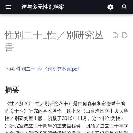
跨与多元性别档案
键
入
性別二十_性／別研究丛
摘要
以
書
开
其他信息 [Processed Page
Metadata]
始
下载:
性別二十_性／別研究丛書.pdf
搜
正文
索
摘要
《性／別 20：性／別研究丛书》是由何春蕤和甯應斌主编
的关于性别研究的学术著作，这本丛书由台湾国立中央大学
性／别研究室出版，初版于2016年11月。这本书作为性／
别研究室成立二十周年的重要里程碑，回顾了过去二十年来