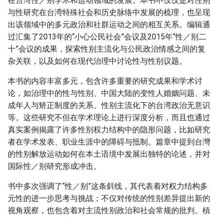
在台湾性／别学术和运动领域的发展。本书不仅仅是对性别
与性研究在台湾特殊社会和历史脉络中发展的梳理，也呈现
出该领域中的多元政治和社群运动之间的相互关系。编辑通
过汇集了2013年的“小心公民社会”会议及2015年“性／别二
十”会议的成果，探索性别主流化与公民政治情感之间的复
杂关联，以及如何在现代治理中讨论性与性别议题。
本书的内容丰富多元，包含许多重要的研究成果和学术讨
论，如治理中的性与性别、中国大陆的变性人婚姻问题、未
成年人与矫正制度的关系、性别主流化下的台湾政治无意识
等。这些研究不但在学术理论上进行深度分析，而且也通过
真实案例揭露了许多性别权力结构中的隐形问题，比如研究
者在学术发表、职业生涯中的障碍与抵制。篇章中提到台灣
的性别解放运动如何在本土语境中发展出独特的论述，并对
国际性／别研究形成冲击。
书中多次强调了“性／别”这条斜线，其代表着对权力结构多
元性的进一步思考与挑战；不仅对传统的性别差异提出新的
视角观察，也包含着对主流性别政治和社会常规的批判。槓