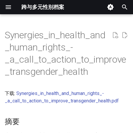
跨与多元性别档案
键
入
Synergies_in_health_and
摘要
以
_human_rights_-
开
其他信息 [Processed Page
_a_call_to_action_to_improve
Metadata]
始
_transgender_health
搜
正文
索
下载:
Synergies_in_health_and_human_rights_-
_a_call_to_action_to_improve_transgender_health.pdf
摘要