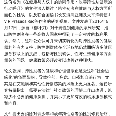
这份名为《在健康与人权中的协同作用：改善跨性别健康的
行动呼吁》的文件深入探讨了跨性别者在健康与人权方面所
面临的挑战，以及联合国秘书长艾滋病亚洲及太平洋特使J
V R Prasada Rao等作者的研究视角。文件发表于2016年6
月17日，源自《柳叶刀》对于跨性别健康的系列研究，指
出跨性别者在一些高收入国家中得到了一定程度的权利承
认。然而，这种公众认可并未切实转化为对跨性别者的健康
权利的有力支持，跨性别群体在全球各地仍然面临诸多健康
服务获取上的挑战，包括与性别确认、性与生殖健康等方面
相关的问题，健康政策必须改变以改善这种现状。
论文强调，跨性别者的健康和心理健康正遭受这种“社会边
缘化”的负面影响，导致抑郁、焦虑、自残和自杀行为，尤
其是在艾滋病和其他性传播感染的风险上更为显著。这份研
究特辑指出，需要在法律与社会政策的理解上作出改进，以
减少不必要的健康负担，并揭示了更加有效的临床服务模式
和内容。
文件提出要消除对青少年和成年跨性别者的性别修复治疗，