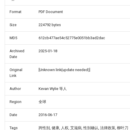
Format
PDF Document
Size
224792 bytes
MD5
612cb477ae54c52775e0051bb3ad2dac
Archived
2025-01-18
Date
Original
[Unknown link(update needed)]
Link
Author
Kevan Wylie 等人
Region
全球
Date
2016-06-17
Tags
跨性别, 健康, 人权, 艾滋病, 性别确认, 法律政策, 柳叶刀