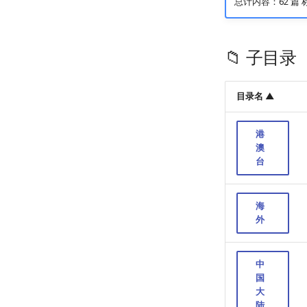
总计内容：62 篇 
📁 子目录
目录名 ▲
港
澳
台
海
外
中
国
大
陆