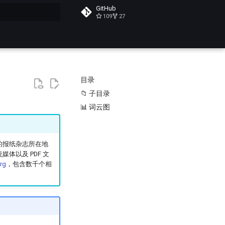
GitHub
109
27
搜索
目录
📁 子目录
📊 词云图
的报纸杂志所在地
以及 PDF 文
rg
，包含数千个相