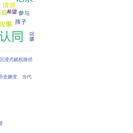
沉浸式赋权路径
历史嬗变、当代
理