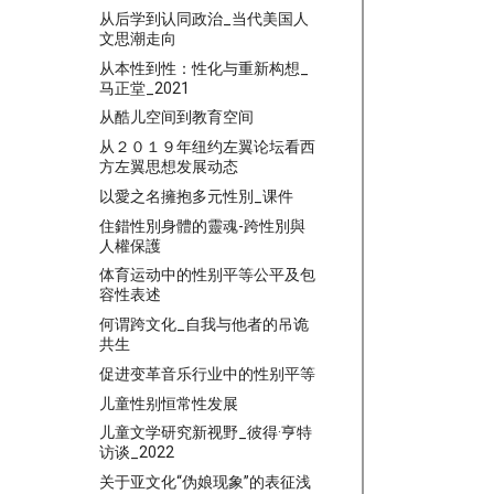
从后学到认同政治_当代美国人
文思潮走向
从本性到性：性化与重新构想_
马正堂_2021
从酷儿空间到教育空间
从２０１９年纽约左翼论坛看西
方左翼思想发展动态
以愛之名擁抱多元性別_课件
住錯性別身體的靈魂-跨性別與
人權保護
体育运动中的性别平等公平及包
容性表述
何谓跨文化_自我与他者的吊诡
共生
促进变革音乐行业中的性别平等
儿童性别恒常性发展
儿童文学研究新视野_彼得·亨特
访谈_2022
关于亚文化“伪娘现象”的表征浅