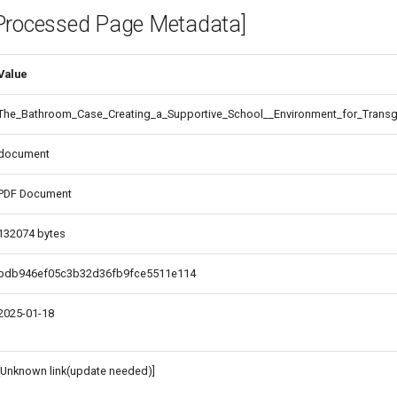
cessed Page Metadata]
-
Value
The_Bathroom_Case_Creating_a_Supportive_School__Environment_for_Tran
document
PDF Document
132074 bytes
bdb946ef05c3b32d36fb9fce5511e114
2025-01-18
[Unknown link(update needed)]