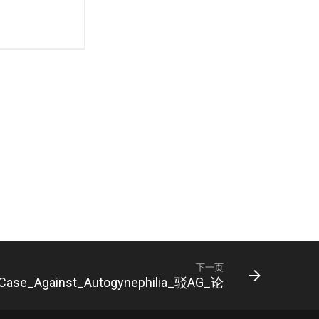
下一页
Case_Against_Autogynephilia_驳AG_论