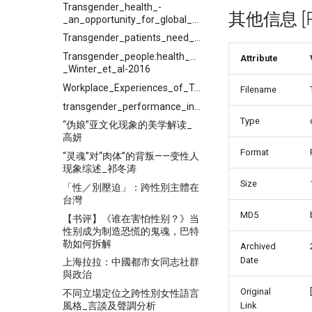
Transgender_health_-
其他信息 [Pro
_an_opportunity_for_global_health_equity
Transgender_patients_need_better_protection_in_China
Transgender_people:health_at_the_margins_of_society
Attribute
_Winter_et_al-2016
Workplace_Experiences_of_Transgender_Individuals
Filename
transgender_performance_in_contemporary_Chinese_films
Type
“伪娘”亚文化现象的美学解读_
高妍
Format
“灵魂”对“肉体”的背叛——变性人
现象综述_祁冬涛
Size
「性／別壓迫」：跨性別主體在
台灣
MD5
【书评】《谁在害怕性别？》当
性别成为制造恐慌的鬼魂，巴特
勒如何拆解
Archived
Date
上海拉拉：中國都市女同志社群
與政治
Original
不同立場定位之跨性別女性語言
風格_言談及聲調分析
Link