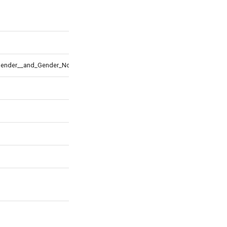
sgender__and_Gender_Nonconforming__Students.pdf