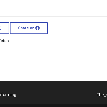
Share on
nforming
The_