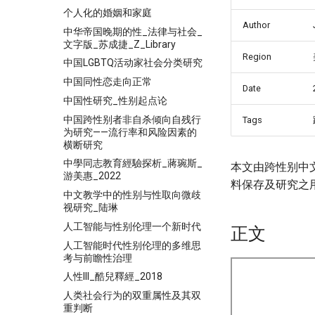
个人化的婚姻和家庭
Author
中华帝国晚期的性_法律与社会_
文字版_苏成捷_Z_Library
Region
中国LGBTQ活动家社会分类研究
中国同性恋走向正常
Date
中国性研究_性别起点论
中国跨性别者非自杀倾向自残行
Tags
为研究——流行率和风险因素的
横断研究
中學同志教育經驗探析_蔣琬斯_
本文由跨性别中
游美惠_2022
料保存及研究之
中文教学中的性别与性取向微歧
视研究_陆琳
人工智能与性别伦理一个新时代
正文
人工智能时代性别伦理的多维思
考与前瞻性治理
人性III_酷兒釋經_2018
人类社会行为的双重属性及其双
重判断