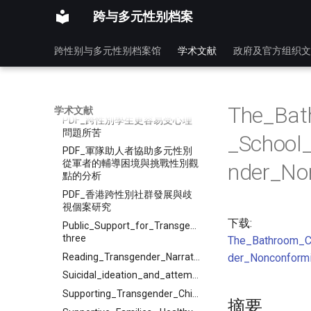
別研究室
跨与多元性别档案
PDF_認識多元性別_分享人處王
振圍_好性會秘書長_
跨性别与多元性别档案馆
学术文献
政府及官方组织文
PDF_跨性別_-_中央大學性別研
究室
PDF_跨性別學生受心理問題困
擾的比例遠高於其他族群
The_Bat
学术文献
PDF_跨性別學生更容易受心理
問題所苦
_School
PDF_軍隊助人者協助多元性別
從軍者的輔導困境與挑戰性別觀
nder_No
點的分析
PDF_香港跨性別社群發展與歧
視個案研究
下载:
Public_Support_for_Transgender_Rights_A_Twenty-
three
The_Bathroom_C
Reading_Transgender_Narratives_in_Late_Imperial_China_by
der_Nonconformi
Suicidal_ideation_and_attempted_suicide_amongst_Chinese_
Supporting_Transgender_Children_New_Legal_Social_and_Medical_Approaches
摘要