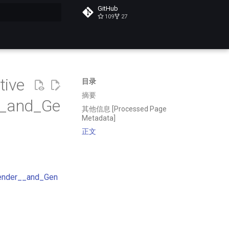
GitHub
109
27
搜索
tive
目录
摘要
__and_Ge
其他信息 [Processed Page
Metadata]
正文
ender__and_Gen