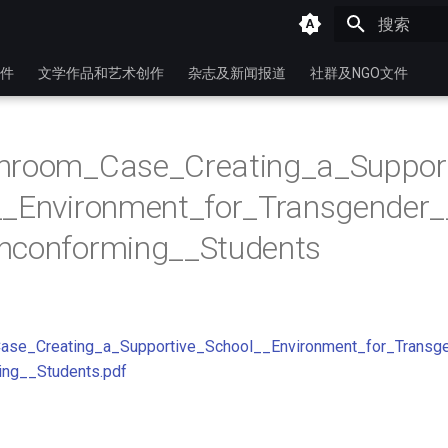
键入以开始
件
文学作品和艺术创作
杂志及新闻报道
社群及NGO文件
hroom_Case_Creating_a_Suppor
__Environment_for_Transgender
nconforming__Students
ase_Creating_a_Supportive_School__Environment_for_Transg
ng__Students.pdf