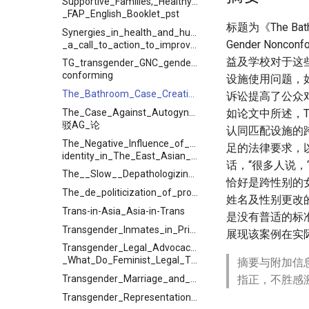
Supportive_Families,_Healthy_Children__-
_FAP_English_Booklet_pst
标题为《The Bathroo
Synergies_in_health_and_human_rights_-
Gender Non
_a_call_to_action_to_improve_transgender_health
益及学校对于这
TG_transgender_GNC_gender_non-
conforming
设施使用问题，
The_Bathroom_Case_Creating_a_Supportive_School__Environment_for_Transgender__and_Gender_Nonconforming__Students
诉讼提高了公众对
The_Case_Against_Autogynephilia_
如论文中所述，T
驳AG_论
认同匹配设施的
The_Negative_Influence_of_Social_Media_on_Transge
足的法律要求，以
identity_in_The_East_Asian__Society
话，“很多人说，
The__Slow__Depathologizing_of_Gender_Incongruence.11
恰好是跨性别的
The_de_politicization_of_pronouns_implications_of_the_No_Big_Deal_Campaign_for_gender_expansive_educational_policy_and_practice
姓名及性别更改
Trans-in-Asia_Asia-in-Trans
是没有普适的标准可
Transgender_Inmates_in_Prisons
展现该案例在实
Transgender_Legal_Advocacy_-
_What_Do_Feminist_Legal_Theories_Have_to_Offer?
摘要与附加信
Transgender_Marriage_and_the_Legal_Obligation_to_Disclose_Gender_History
指正，不胜感
Transgender_Representation_by_the_People’s_Daily_Since_1949