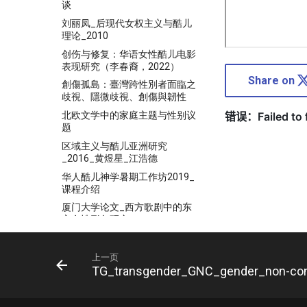
谈
刘丽凤_后现代女权主义与酷儿
理论_2010
创伤与修复：华语女性酷儿电影
表现研究（李春裔，2022）
Share on
創傷孤島：臺灣跨性別者面臨之
歧視、隱微歧視、創傷與韌性
北欧文学中的家庭主题与性别议
题
区域主义与酷儿亚洲研究
_2016_黄煜星_江浩德
华人酷儿神学暑期工作坊2019_
课程介绍
厦门大学论文_西方歌剧中的东
方女性形象研究
台湾酷儿小说中跨性别与父权的
关系（一九九〇——一九九九_
上一页
台灣當代服裝反抗行動的性／別
TG_transgender_GNC_gender_non-co
論述及意識分析：以Vieso拒男
客試女褲事件