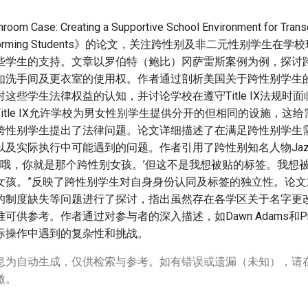
m Case: Creating a Supportive School Environment for Trans
conforming Students》的论文，关注跨性别及非二元性别学生
些学生的支持。文章以罗伯特（鲍比）冈萨雷斯案例为例，探讨
如洗手间及更衣室的使用权。作者通过剖析美国关于跨性别学生
这些学生法律权益的认知，并讨论学校在遵守Title IX法规时
itle IX允许学校为男女性别学生提供分开的但相同的设施，这
跨性别学生提出了法律问题。论文详细描述了在满足跨性别学生
nder_Group_Self-
及实际执行中可能遇到的问题。作者引用了跨性别知名人物Jazz Je
‘哦，你就是那个跨性别女孩。’但这不是我想被贴的标签。我想被
女孩。”反映了跨性别学生对自身身份认同及标签的独立性。论文
的制度缺失等问题进行了探讨，指出虽然存在各学区关于名字更
供参考。作者通过对参与者的深入描述，如Dawn Adams和Princi
际操作中遇到的复杂性和挑战。
息为自动生成，仅供检索与参考。如有错误或遗漏（未知），请
激。