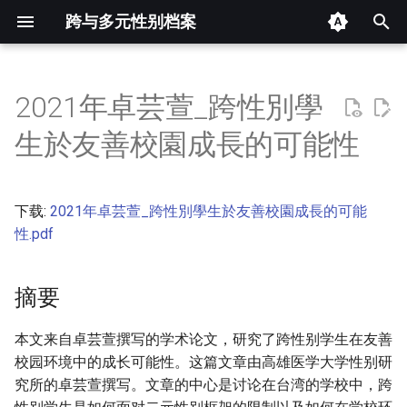
跨与多元性别档案
键
入
2021年卓芸萱_跨性別學
摘要
以
生於友善校園成長的可能性
开
其他信息 [Processed Page
Metadata]
始
下载:
2021年卓芸萱_跨性別學生於友善校園成長的可能
搜
正文
性.pdf
索
摘要
本文来自卓芸萱撰写的学术论文，研究了跨性别学生在友善
校园环境中的成长可能性。这篇文章由高雄医学大学性别研
究所的卓芸萱撰写。文章的中心是讨论在台湾的学校中，跨