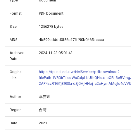
Type
document
Format
PDF Document
Size
1256278 bytes
MD5
4b899cdddd0f86c17fff90b0465acccb
Archived
2024-11-23 05:01:43
Date
Original
https://tpl.ncl.edu.tw/NclService/pdfdownload?
Link
filePath=lV8OirTfsslWcCxIpLbUfhQHstx_oOBL3e
2AF4szR1GTj39SSa-dSj0MjHNoj_c2cHymAMejIs4eVV
Author
卓芸萱
Region
台湾
Date
2021