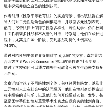
性别学生是如何面对二元性别框架的限制以及如何在学校环
境中探索并确立自己的性别认同。
作者引用《性别平等教育法》的实施背景，指出该法旨在解
除人们对二元性别角色的刻板期待，并鼓励多元性别表现。
然而，尽管法律上保障了性别多样性，跨性别学生仍在校园
中面临着诸多挑战和不友善的对待。特别是，他们在成长过
程中，尤其是在国中阶段，受到恶劣对待的比例高达
74.09%。
通过对跨性别主体在青春期对“性别认同”的摸索，卓芸萱结
合西方学者West和Zimmerman提出的“做性别”社会学观，
探讨了学校如何可以通过调整性别教育和教学生态来支持多
元性别。
文章详细讨论了不同跨性别个体，包括跨男和跨女，以及非
二元性别人士在社会中的认同经历，他们在性别身份探索过
程中经验的苦与乐，以及他们如何开始通过衣着、发型、甚
至是医学手段如性别重置手术来表达自我真实的性别身份。