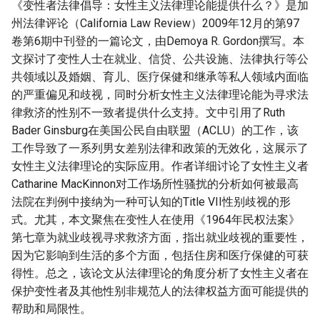
《变性者法律倡导：女性主义法律理论能提供什么？》是加
州法律评论（California Law Review）2009年12月的第97
卷第6期中刊登的一篇论文，由Demoya R. Gordon撰写。本
文探讨了变性人士在就业、信贷、公共设施、法律执行等公
共领域以及婚姻、育儿、医疗保健和继承等私人领域内面临
的严重偏见和歧视，同时分析女性主义法律理论能为寻求法
律救济的性别不一致者提供什么支持。文中引用了Ruth
Bader Ginsburg在美国公民自由联盟（ACLU）的工作，该
工作导致了一系列男女差别法律和政策的无效化，这展示了
女性主义法律理论的实际应用。作者详细讨论了女性主义者
Catharine MacKinnon对工作场所性骚扰的分析如何被最高
法院在判例中接纳为一种可认知的Title VII性别歧视的形
式。尤其，本文聚焦在变性人在使用《1964年民权法案》
第七章为就业歧视寻求救济方面，指出就业歧视的重要性，
因为它影响到生活的多个方面，包括住房和医疗保健的可获
得性。总之，该论文从法律理论的角度分析了女性主义者在
保护变性者及其他性别非规范人的法律权益方面可能提供的
帮助和局限性。