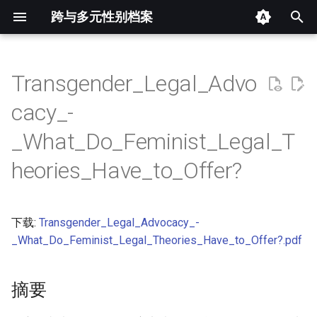
跨与多元性别档案
键
入
Transgender_Legal_Advo
摘要
以
cacy_-
开
其他信息 [Processed Page
_What_Do_Feminist_Legal_T
Metadata]
始
heories_Have_to_Offer?
搜
正文
索
下载:
Transgender_Legal_Advocacy_-
_What_Do_Feminist_Legal_Theories_Have_to_Offer?.pdf
摘要