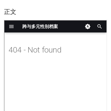
正文
onformity-