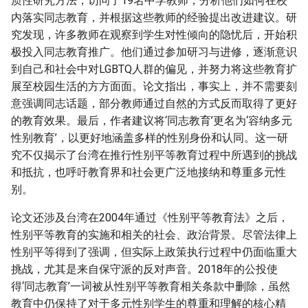
质性研究方法，访问了19名中学教师，分析他们如何在校
内落实同志教育，并根据这些教师的经验提出改进建议。研
究发现，许多教师在观察到学生对性倾向的隐忧后，开始积
极投入同志教育推广。他们通过参加研习与进修，逐渐意识
到自己和社会中对LGBTQ人群的偏见，并努力将这些教育扩
展至校园生活的方方面面。论文指出，事实上，并不需要刻
意强调同志话题，部分教师通过自然的方式反而取得了更好
的教育效果。最后，作者建议将‘同志教育’更名为‘容纳多元
性别教育’，以更好地涵盖多样的性别身份和认同。这一研
究不仅揭示了台湾在推行性别平等教育过程中所遇到的挑战
和抵抗，也呼吁教育界和社会更广泛地接纳和尊重多元性
别。
论文还涉及台湾在2004年通过《性别平等教育法》之后，
性别平等教育的实施和相关的社会、政治背景。尽管法律上
性别平等得到了强调，但实际上政策执行过程中仍面临重大
挑战，尤其是来自保守派的反对声音。2018年的公投使
得‘同志教育’一词被从性别平等教育相关条款中删除，虽然
教育中仍保持了对于多元性别学生的尊重和理解的核心精