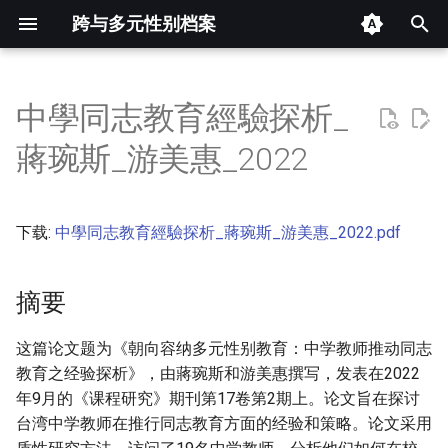
跨与多元性别档案
键
入
中學同志教育經驗探析_
摘要
以
蔣琬斯_游美惠_2022
开
其他信息 [Processed Page
Metadata]
始
下载:
中學同志教育經驗探析_蔣琬斯_游美惠_2022.pdf
搜
正文
索
摘要
这篇论文题为《朝向容纳多元性别教育：中学教师推动同志
教育之经验探析》，由蔣琬斯和游美惠撰写，发表在2022
年9月的《课程研究》期刊第17卷第2期上。论文旨在探讨
台湾中学教师在推行同志教育方面的经验和策略。论文采用