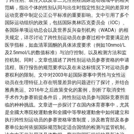
了跨性别、双性人以及非二元性别在国际运动领域中的相关
范畴，指出个体的性别认同与出生时指定性别之间的差异对
运动竞赛中制定公正公平标准的重要影响。文中引用了多个
国际运动组织的政策，包括国际奥林匹克委员会（IOC）、
各国际单项运动总会以及世界反兴奋剂机构（WADA）的相
关规定，详尽讨论了跨性别运动员在参赛过程中需要满足的
医学指标，如血清睪固酮的具体浓度要求（例如10nmol/L
及2.5nmol/L的数值标准）与治疗控制、以及检测方法和监
控机制。同时，文章也描述了跨性别运动员参赛资格的申请
流程、医疗报告的规范要求以及在未达标情况下对运动员参
赛权利的限制。文中对2003年起国际赛事中男性与女性运
动员在生理特征上存在明显差异的问题进行了探讨，并结合
雅典奥运、2016年之后政策变化的案例，剖析了取消变性
手术作为参赛前提条件后，跨性别运动员参与国际竞赛所面
临的种种挑战。文章进一步探讨了在国内体育赛事中，尤其
是全國大專院校運動會和全國中等學校運動會中如何建立和
执行跨性别运动员的参赛资格审查制度，涉及教育部及各参
赛单位如何依据国际规范制定适合国情的检测与监管机制。