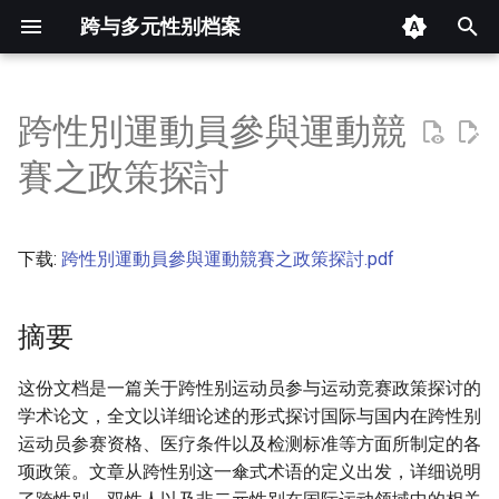
跨与多元性别档案
键
入
跨性別運動員參與運動競
摘要
以
賽之政策探討
开
其他信息
始
下载:
跨性別運動員參與運動競賽之政策探討.pdf
正文
搜
索
摘要
这份文档是一篇关于跨性别运动员参与运动竞赛政策探讨的
学术论文，全文以详细论述的形式探讨国际与国内在跨性别
运动员参赛资格、医疗条件以及检测标准等方面所制定的各
项政策。文章从跨性别这一傘式术语的定义出发，详细说明