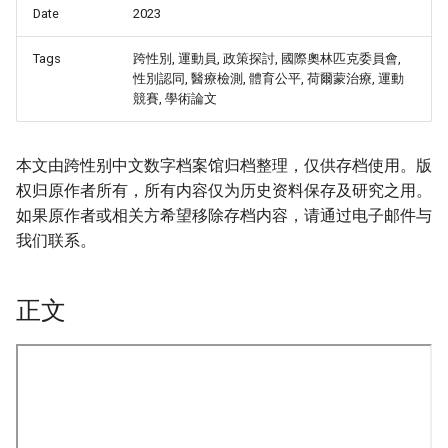
Date
2023
Tags
跨性別, 運動員, 政策探討, 國際奧林匹克委員會,
性別認同, 醫療檢測, 體育公平, 荷爾蒙治療, 運動
競賽, 學術論文
本文由跨性别中文数字档案馆归档整理，仅供存档使用。版
权归原作者所有，所有内容仅为历史资料保存及研究之用。
如果原作者或相关方希望移除存档内容，请通过电子邮件与
我们联系。
正文
onformity-