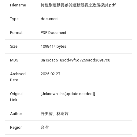
Filename
跨性別運動員參與運動競賽之政策探討.pdf
Type
document
Format
PDF Document
Size
1098414 bytes
MD5
0a13cac5183dd49f5d7259add369a7c0
Archived
2025-02-27
Date
Original
[Unknown link(update needed)]
Link
Author
許美智、林逸茜
Region
台灣