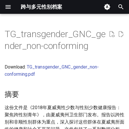
跨与多元性别档案
键
入
TG_transgender_GNC_ge
摘要
以
nder_non-conforming
开
其他信息 [Processed Page
Metadata]
始
Download:
TG_transgender_GNC_gender_non-
搜
正文
conforming.pdf
索
摘要
这份文件是《2018年夏威夷性少数与性别少数健康报告：
聚焦跨性别青年》，由夏威夷州卫生部门发布。报告以跨性
别和非顺性别群体为重点，深入探讨这些群体在夏威夷所面