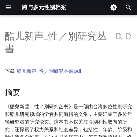
跨与多元性别档案
键
入
酷儿新声_性／別研究丛
摘要
以
書
开
其他信息 [Processed Page
Metadata]
始
下载:
酷儿新声_性／別研究丛書.pdf
搜
正文
索
摘要
《酷兒新聲：性／別研究丛书》是一部由台湾多位性别研究
和酷儿研究领域的学者共同编辑的文集，主要汇集了多位年
轻研究者的研究论文。这本书不仅关注性别和性取向的研
究，还探索了权力关系和社会差异，包括性、年龄、阶级和