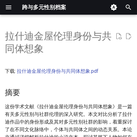
跨与多元性别档案
键
入
拉什迪金屋伦理身份与共
摘要
以
同体想象
开
其他信息 [Processed Page
Metadata]
始
下载:
拉什迪金屋伦理身份与共同体想象.pdf
搜
正文
索
摘要
这份学术文献《拉什迪金屋伦理身份与共同体想象》是一篇
有关多元性别与社群伦理的深入研究。本文对比分析了拉什
迪作品中的身份形成及其对多元性别社群的影响，着重探讨
了在不同文化脉络中，个体与共同体之间的动态关系。本论