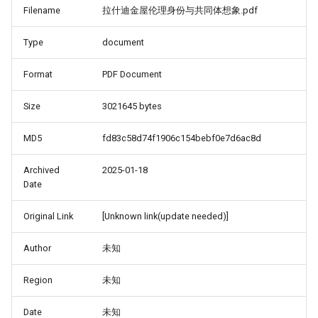
Filename
拉什迪金屋伦理身份与共同体想象.pdf
Type
document
Format
PDF Document
Size
3021645 bytes
MD5
fd83c58d74f1906c154bebf0e7d6ac8d
Archived
2025-01-18
Date
Original Link
[Unknown link(update needed)]
Author
未知
Region
未知
Date
未知