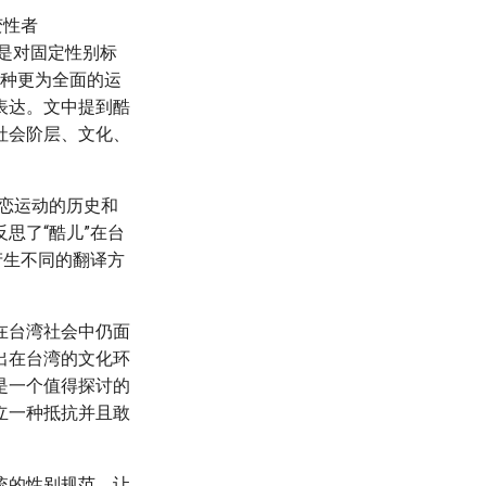
变性者
些术语是对固定性别标
一种更为全面的运
表达。文中提到酷
社会阶层、文化、
性恋运动的历史和
思了“酷儿”在台
产生不同的翻译方
在台湾社会中仍面
出在台湾的文化环
是一个值得探讨的
立一种抵抗并且敢
统的性别规范，让