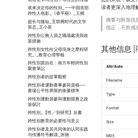
读者更深入地理
谁来决定你的性别_——中国首部
跨性人电影_《香平丽》_王梆
摘要与附加信
超长与微短_互联网时代的文学
形态_王小英
指正，不胜感
跨性別公務人員之職場處境與政
策措施
其他信息 [Pro
跨性別女性向父母現身之歷程研
究_-_教育心理學報
跨性別當自在：南方年輕跨性別
Attribute
聚會筆記
跨性別者的從軍觀察
Filename
跨性別者運動賽事參與資格──
賽場公平性界限的衡量標準
Type
跨性別運動員參與運動競賽之政
策探討
Format
跨性别_【性／別研究】丛書
跨性别教育的必要性与意义
Size
跨性别者及其共同体的认同实践
与传播符号解读_张驰
MD5