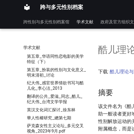
言差异研究
跨与多元性别档案
科技社會與跨性別研究報告_林
文靈_2009
跨性别与多元性别档案馆
学术文献
政府及官方组织文
竞技人文传播东京2020_奥运会
系列事件的思考
竞技公平与性别包容的张力与调
和—论国际体育赛事性别检测的
酷儿理论
学术文献
历史嬗变、当代困境及未来趋势
第五章_华语同性恋电影的美学
特征（下）
第五章_扮装的性别与文化意义_
下载:
酷儿理论与政
明末清初_讨论
纪大伟_感官世界情欲书写与酷
儿化_李心洁_2013
摘要
翻译的公共_爱滋_同志_酷儿_
纪大伟_台湾文学学报
该文件名为《酷
英汉文化词汇探讨_徐东林
助一般读者更好
華人性權研究_總第七期
性别解放运动的
萨克森女性主义论坛_多元交叉
附属概念，而是
视角_2023年9月.pdf