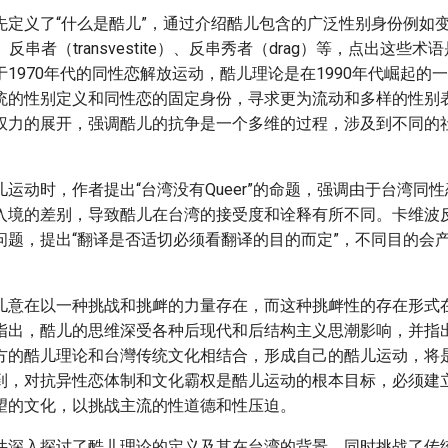
先定义了“什么是酷儿”，通过介绍酷儿包含的广泛性别身份例如
al）、反串者（transvestite）、反串秀者（drag）等，点出这
1970年代的同性恋解放运动，酷儿理论是在1990年代崛起的
统的性别定义和同性恋的固定身份，寻求更为流动和多样的性别
权力的展开，强调酷儿的抗争是一个多维的过程，涉及到不同的
。
运动时，作者提出“台湾没有Queer”的命题，强调由于台湾同
入境的差别，导致酷儿在台湾的接受度和诠释有所不同。卡维波反
问题，提出“翻译是否适切必须看翻译的目的而定”，不同目的会
儿意在以一种挑战和挑衅的力量存在，而这种挑衅性的存在形式
指出，酷儿的思维深受各种后现代和后结构主义思潮影响，并指
方的酷儿理论和台灣传统文化相结合，形成自己的酷儿运动，将
到，对抗异性恋体制和文化霸权是酷儿运动的根本目标，必须建
望的文化，以挑战主流的性道德和性压迫。
件深入探讨了酷儿理论的定义及其在台湾的背景，同时挑战了传