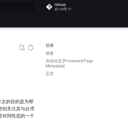
GitHub
109
27
搜索
目录
摘要
其他信息 [Processed Page
Metadata]
正文
本文的目的是为帮
特别关注其与台湾
是对同性恋的一个