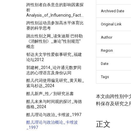
跨性别者自杀意念的影响因素探
析
Archived Date
Analysis_of_Influencing_Factors_of
跨性别运动员参加高水平体育比
Original Link
赛的科学思考
跳出性别之网_读朱迪斯·巴特勒
Author
《消解性别》_兼论“性别规范”
概念
Region
郁达夫文学性爱叙事研究_福建
论坛2012
Date
郭建树_2014_论许通元数梦同
志的心理语言及身份认同
Tags
酷儿代词使用偏见研究_黄天毅_
索马杉达_2024
酷儿新声_性／別研究丛書
本文由跨性别中
酷儿未来与时间观的探讨_海德
料保存及研究之
薇格_2024
酷儿理论与政治_卡维波_1997
正文
酷儿理论与政治概论_卡维波
_1997