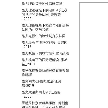
酷儿理论等于同性恋研究吗
酷儿理论视域下的电影研究_夜
间飞行的身份认同_曾思繁
_2022
酷儿理论视角下档案与性别身份
认同的冲突与和解
酷儿电影中的跨性别身份认同
酷儿经验与博物馆解读_吴咨闵
_2016
酷儿视角下的城市性和空间政治
酷儿视角下的西游记解读_张丛
丛_2010
酷兒化檔案臺韓酷兒檔案庫與創
作轉譯
酷兒同志-評價與政治-江河
清-2019
酷兒政治與同志研究_游靜
_2005
重構跨性別者就業服務—從創傷
視角分析社工介入及政策展望