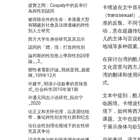
虛實之間：Cospaly中的反串行
卡维波在文中首
為與性別認同
（transsexu
被排除在外的生命：本港最大型
准的反叛。不同于
有關處於社會及法律邊緣的跨性
动，意在超越传
別人士研究
儿的主体与言说
西方大学生身份研究及其启示
地域等多种因素
認同的「體」現：打造跨性別
論邦斯的性別形上學與性別詞理
在探讨台湾的酷儿
論__2_
文化背景与西方
變性者電影評論_我就是我_趙庭
湾的翻译和使用
輝_109年12月
式。
许建平_明清小说叙事的意味形
式_社会科学2015年第1期
文本中提到，酷
许通元同志小说研究_阮欣宁
临困境。卡维波
_2020
境下，如何将西
论正义和关怀伦理，以及团结纽
带，兼论跨性别女性社群和纪念
课题。文中也提
论社会性别理论视域下的女性研
于展示身体与欲
究及其争论
总的来说，该文
话语竞争与性别平等理念的传播