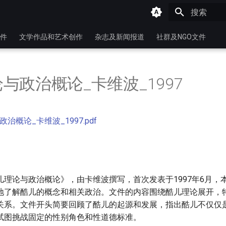
键入以开始
件
文学作品和艺术创作
杂志及新闻报道
社群及NGO文件
与政治概论_卡维波_1997
治概论_卡维波_1997.pdf
儿理论与政治概论》，由卡维波撰写，首次发表于1997年6月，
地了解酷儿的概念和相关政治。文件的内容围绕酷儿理论展开，
关系。文件开头简要回顾了酷儿的起源和发展，指出酷儿不仅仅
试图挑战固定的性别角色和性道德标准。