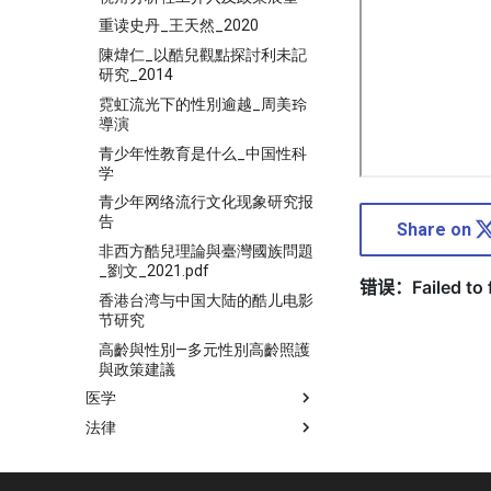
重读史丹_王天然_2020
陳煒仁_以酷兒觀點探討利未記
研究_2014
霓虹流光下的性別逾越_周美玲
導演
青少年性教育是什么_中国性科
学
青少年网络流行文化现象研究报
告
Share on
非西方酷兒理論與臺灣國族問題
_劉文_2021.pdf
香港台湾与中国大陆的酷儿电影
节研究
高齡與性別—多元性別高齡照護
與政策建議
医学
法律