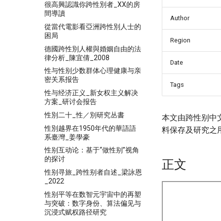
很高興認識你跨性別者_XX的房
間導讀
Author
從當代電影看亞洲跨性別人士的
困局
Region
德國跨性別人權與婚姻自由的法
律分析_陳宜倩_2008
Date
性与性别少数群体心理健康与亲
密关系报告
Tags
性与经济正义_新女权主义解决
方案_研讨会报告
性別二十_性／別研究丛書
本文由跨性别中
性別越界在1950年代的華語語
料保存及研究之
系臺灣_姜學豪
性别互动论：基于“做性别”视角
的探讨
正文
性别寻旅_跨性别者自述_梁詠恩
_2022
性别平等在数智元宇宙中的再塑
与突破：数字身份、算法偏见与
沉浸式赋权路径研究