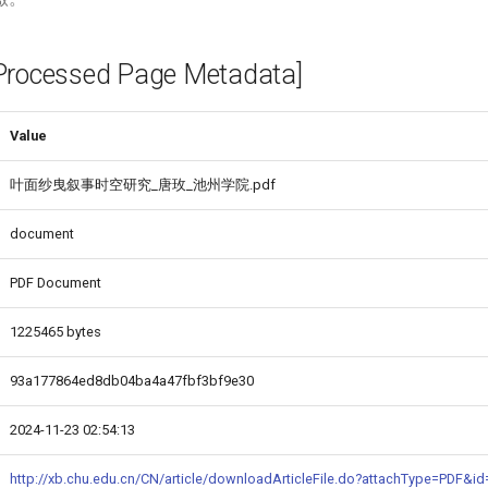
cessed Page Metadata]
Value
叶面纱曳叙事时空研究_唐玫_池州学院.pdf
document
PDF Document
1225465 bytes
93a177864ed8db04ba4a47fbf3bf9e30
2024-11-23 02:54:13
http://xb.chu.edu.cn/CN/article/downloadArticleFile.do?attachType=PDF&i