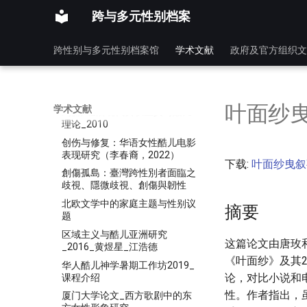
促进变革音乐行业中的性别平等
跨与多元性别档案
儿童性别恒常性发展
跨性别与多元性别档案馆
学术文献
政府及官方组织文
儿童文学研究新视野_彼得·亨特
访谈_2022
关于亚文化“伪娘现象”的表征浅
谈
叶面纱曳
学术文献
刘丽凤_后现代女权主义与酷儿
理论_2010
创伤与修复：华语女性酷儿电影
表现研究（李春裔，2022）
下载:
叶面纱曳叙
創傷孤島：臺灣跨性別者面臨之
歧視、隱微歧視、創傷與韌性
北欧文学中的家庭主题与性别议
摘要
题
区域主义与酷儿亚洲研究
这篇论文由唐玫
_2016_黄煜星_江浩德
《叶面纱》及其
华人酷儿神学暑期工作坊2019_
论，对比小说和
课程介绍
性。作者指出，
厦门大学论文_西方歌剧中的东