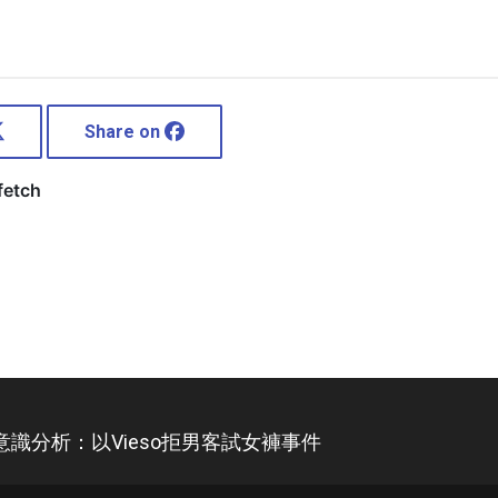
Share on
識分析：以Vieso拒男客試女褲事件