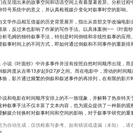
们在呈现出来的故事空间和话语空间上有着显著差异。分析过程
种符号系统中的意义，并认真检视媒介变化对叙事时空的影响。
与文学作品相互借鉴的历史背景展开，指出从首部文学改编电影
源泉，反过来也影响了作家的写作手法。以具体案例——《叶面
分析毛姆的独特叙事手法，特别是时间倒错和非线性叙事的应用
理叙事时间上的不同方式，即如何通过倒叙和不同事件的重新排
。
，小说《叶面纱》中许多事件并没有按照自然时间顺序出现，而
倒叙跨度从吉蒂13岁起到27岁之间。而在电影中，滑动的时间
体验，影片通过频繁的倒叙和叙述事件的再排列，在有限的影片
小说和电影在时间顺序安排上的不一致现象，并解释了热奈特关
这种叙事手法不仅丰富了文本内容，也为观众提供了一种新的观
理解媒介转换时对叙事时间和空间的影响，对于叙事学研究的重
息为自动生成，仅供检索与参考。如有错误或遗漏（未知），请
激。