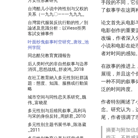
方女性形象研究
手段的不同，它
台湾酷儿小说中跨性别与父权的
了叙事学在这两
关系（一九九〇——一九九九_
论文首先从电影
台灣當代服裝反抗行動的性／別
論述及意識分析：以Vieso拒男
电影创作的重要
客試女褲事件
改编，作者深入
叶面纱曳叙事时空研究_唐玫_池
小说和电影在处
州学院
者对时间的感知
同志酷兒教育實踐報告
后人类时代的非自然叙事与边界
在故事的推进上
消弭_思想战线_舒凌鸿_2018
展现，并且这个
在社工教育納入多元性別社群議
一种不同的叙事
題：態度、知識、服務或行動策
略
泛的时间跨度。
城市空间与同性恋关系研究_魏
作者特别阐述了
伟_富晓星
念。研究认为，
多元性别与后殖民叙事_高利马
与宋的身份反转_周妍君_2010
尾，作者强调了
多元性别主题书展书单_陈洛葳
摘要与附加信
_2011
指正，不胜感