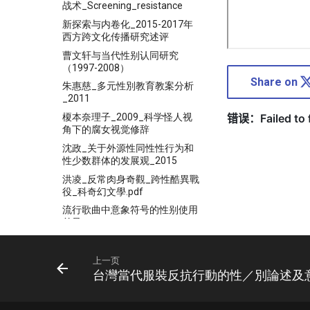
战术_Screening_resistance
新探索与内卷化_2015-2017年
西方跨文化传播研究述评
曹文轩与当代性别认同研究
（1997-2008）
Share on
朱惠慈_多元性別教育教案分析
_2011
榎本奈理子_2009_科学怪人视
角下的腐女视觉修辞
沈政_关于外源性同性性行为和
性少数群体的发展观_2015
洪凌_反常肉身奇觀_跨性酷異戰
役_科奇幻文學.pdf
流行歌曲中意象符号的性别使用
差异
热风学术网刊2020年6月第17期
现代中国文学中的酷儿中国课程
上一页
大纲
台灣當代服裝反抗行動的性／別論述及意
男旦艺术文化心理研究_福建师
范大学_徐蔚