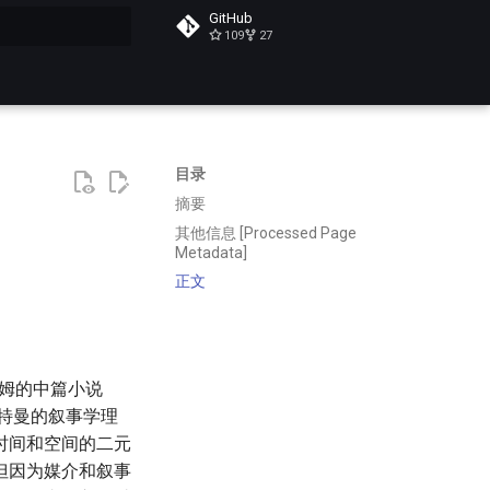
GitHub
109
27
搜索
目录
摘要
其他信息 [Processed Page
Metadata]
正文
毛姆的中篇小说
查特曼的叙事学理
时间和空间的二元
但因为媒介和叙事