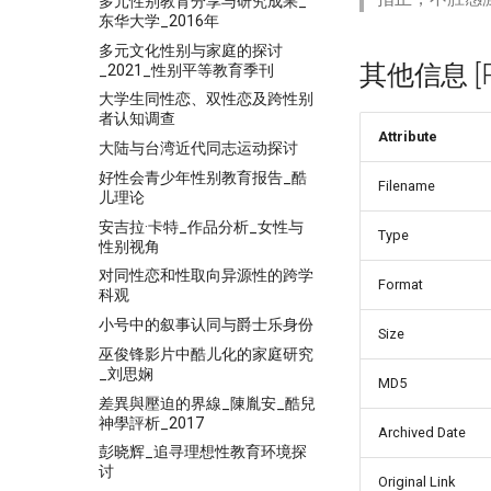
多元性别教育分享与研究成果_
东华大学_2016年
多元文化性别与家庭的探讨
其他信息 [Pro
_2021_性别平等教育季刊
大学生同性恋、双性恋及跨性别
者认知调查
Attribute
大陆与台湾近代同志运动探讨
好性会青少年性别教育报告_酷
Filename
儿理论
安吉拉·卡特_作品分析_女性与
Type
性别视角
对同性恋和性取向异源性的跨学
Format
科观
小号中的叙事认同与爵士乐身份
Size
巫俊锋影片中酷儿化的家庭研究
_刘思娴
MD5
差異與壓迫的界線_陳胤安_酷兒
神學評析_2017
Archived Date
彭晓辉_追寻理想性教育环境探
讨
Original Link