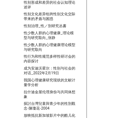
性别形成和差异的社会认知理论
述评
性别文化差异给跨性别文化交际
带来的矛盾与困惑
性别治理_性／別研究丛書
性少数人群的心理健康_理论模
型与研究取向_张静
性少数人群的心理健康理论模型
与研究取向
性行为和性规范多样性研讨会的
内容探讨
成为安迪沃霍尔：性别与社会的
对话_2022年2月19日
我国心理健康研究现状的文献计
量学分析
拉什迪金屋伦理身份与共同体想
象
探討台灣兒童與青少年的性別觀
念-陳瓊花-2004
放映抵抗新加坡影片中的酷儿化