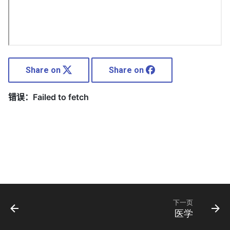
Share on
Share on
onformity-
下一页
医学