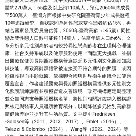
別高齡人口逐漸增加，其中美國LGBT+中高齡（≥50歲）群
體約270萬人，65歲及以上約110萬人，預估2060年將成長
至500萬人；臺灣方面根據中央研究院臺灣青少年成長歷程
10年追蹤研究，自我認同為同性戀或雙性戀者約佔15%，再
結合國家發展委員會估算，2060年臺灣高齡（≥65歲）同性
戀及雙性戀人口數可能達114萬人，佔當年總人口約6%。文
章分析多元性別高齡者相較於異性戀高齡者在生理與心理健
康、社會支持系統以及健康服務使用上面臨更大挑戰，並指
出醫療保健與長期照護機構普遍缺乏多元性別文化照護知識
與技能，導致高齡群體常被迫接受不符合期待的照護，或因
顧慮歧視而不願就醫。依據聯合國與世界衛生組織全民健康
覆蓋宣言，作者建議醫療與長期照護機構需提供多元性別文
化照護訓練課程並積極營造友善環境，政府機構應定期整理
並公告同志友善照護機構名單、將性別相關評鑑納入機構證
照核定與醫事人員繼續教育積分，以期降低多元性別高齡群
體健康差距並提升其生活品質。文中援引Fredriksen
‐Goldsen等（2011、2013、2017）、Emlet（2016）、
Telazzi & Colombo（2024）、Wang等（2022、2024）等