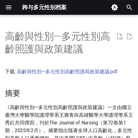
跨与多元性别档案
键
入
高齡與性別—多元性別高
摘要
以
齡照護與政策建議
开
其他信息
始
下载:
高齡與性別—多元性別高齡照護與政策建議.pdf
正文
搜
索
摘要
《高齡與性別—多元性別高齡照護與政策建議》一文由國立
臺灣大學醫學院護理學系王雅青與高雄醫學大學護理學系王
秀紅共同撰寫，刊於The Journal of Nursing（第72卷第1
期，2025年2月）。摘要指出隨著全球人口高齡化，多元性