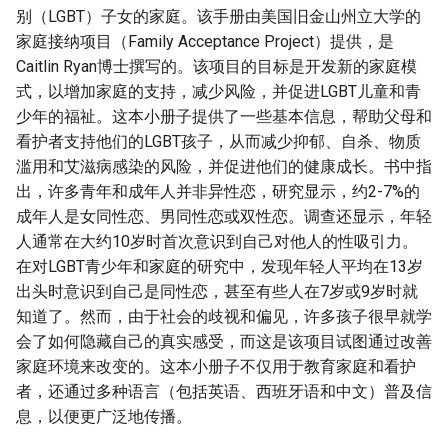
别（LGBT）子女的家庭。该手册由美国旧金山州立大学的
家庭接纳项目（Family Acceptance Project）提供，是
Caitlin Ryan博士撰写的。该项目的目标是开发新的家庭模
式，以增加家庭的支持，减少风险，并促进LGBT儿童和青
少年的福祉。这本小册子提供了一些基本信息，帮助父母和
看护者支持他们的LGBT孩子，从而减少抑郁、自杀、物质
滥用和艾滋病感染的风险，并促进他们的健康成长。书中指
出，许多青年和成年人并非异性恋，研究显示，约2-7%的
成年人是女同性恋、男同性恋或双性恋。调查还显示，年轻
人通常在大约10岁时首次意识到自己对他人的性吸引力。
在对LGBT青少年和家庭的研究中，发现年轻人平均在13岁
出头时意识到自己是同性恋，甚至有些人在7岁或9岁时就
知道了。然而，由于社会的歧视和偏见，许多孩子很早就学
会了如何隐藏自己的真实感受，而这是该项目试图通过改善
家庭环境来改变的。这本小册子不仅用于教育家庭和看护
者，还通过多种语言（包括英语、西班牙语和中文）普及信
息，以便更广泛地传播。