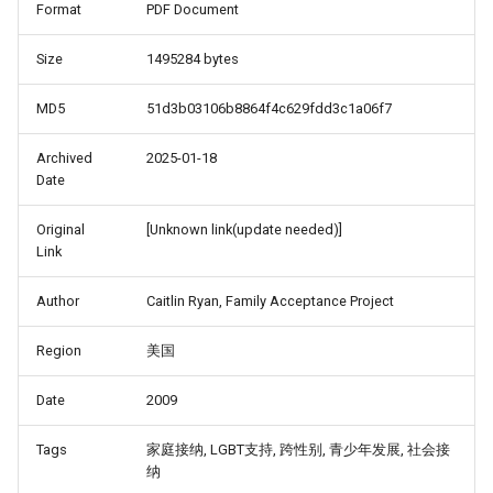
Format
PDF Document
Size
1495284 bytes
MD5
51d3b03106b8864f4c629fdd3c1a06f7
Archived
2025-01-18
Date
Original
[Unknown link(update needed)]
Link
Author
Caitlin Ryan, Family Acceptance Project
Region
美国
Date
2009
Tags
家庭接纳, LGBT支持, 跨性别, 青少年发展, 社会接
纳