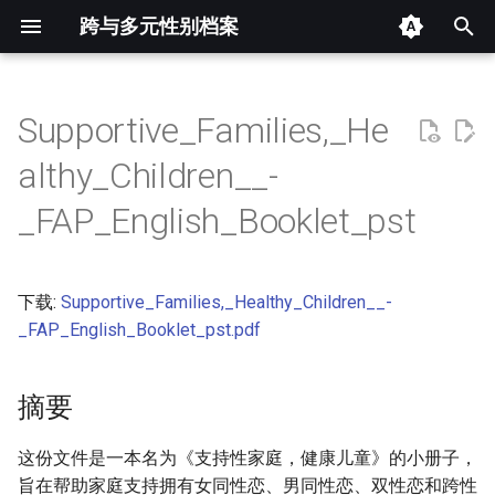
跨与多元性别档案
键
入
Supportive_Families,_He
摘要
以
althy_Children__-
开
其他信息 [Processed Page
_FAP_English_Booklet_pst
Metadata]
始
搜
正文
下载:
Supportive_Families,_Healthy_Children__-
索
_FAP_English_Booklet_pst.pdf
摘要
这份文件是一本名为《支持性家庭，健康儿童》的小册子，
旨在帮助家庭支持拥有女同性恋、男同性恋、双性恋和跨性