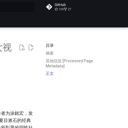
GitHub
109
27
搜索
女视
目录
摘要
其他信息 [Processed Page
Metadata]
正文
作者为涂銘宏，发
编夏目漱石的经典
中所彰显的同性社