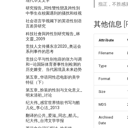
现代华文文学
指正，不胜感
研究报告_同性雙性戀及跨性別
中學生在校園遇到的骚扰和歧视
社会语言学视阈下的英语性别语
其他信息 [Pro
言差异研究
科技社會與跨性別研究報告_林
文靈_2009
Attribute
竞技人文传播东京2020_奥运会
系列事件的思考
Filename
竞技公平与性别包容的张力与调
和—论国际体育赛事性别检测的
Type
历史嬗变、当代困境及未来趋势
第五章_华语同性恋电影的美学
Format
特征（下）
第五章_扮装的性别与文化意义_
Size
明末清初_讨论
纪大伟_感官世界情欲书写与酷
MD5
儿化_李心洁_2013
翻译的公共_爱滋_同志_酷儿_
Archived
纪大伟_台湾文学学报
Date