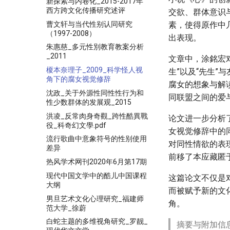
新探索与内卷化_2015-2017年
西方跨文化传播研究述评
交欲、群体意识
曹文轩与当代性别认同研究
素，使得原作中几
（1997-2008）
出表现。
朱惠慈_多元性別教育教案分析
_2011
文章中，涂銘宏
榎本奈理子_2009_科学怪人视
生”以及“先生
角下的腐女视觉修辞
腐女的想象与解
沈政_关于外源性同性性行为和
同联盟之间的爱
性少数群体的发展观_2015
洪凌_反常肉身奇觀_跨性酷異戰
论文进一步分析
役_科奇幻文學.pdf
女视觉修辞中的
流行歌曲中意象符号的性别使用
对同性情欲的表
差异
前移了本应藏匿
热风学术网刊2020年6月第17期
现代中国文学中的酷儿中国课程
这篇论文不仅是
大纲
而被赋予新的文
男旦艺术文化心理研究_福建师
角。
范大学_徐蔚
白蛇主题的多维视角研究_罗靓_
摘要与附加信