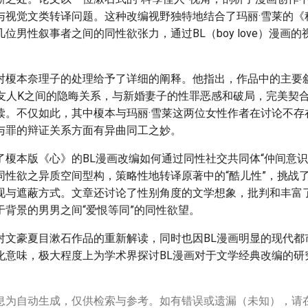
与视觉文类转译问题。这种改编视野独特地结合了玛丽·雪莱的《
位男性叙事者之间的同性欲张力，通过BL（boy love）漫画
对榎本奈理子的处理给予了详细的阐释。他指出，作品中的主要叙事
”与友人K之间的隐晦关系，与新婚妻子的性罪恶感和破局，完美契
读。不仅如此，其中榎本与玛丽·雪莱这两位女性作者在讨论不存
与罪的辩证关系方面有异曲同工之妙。
了榎本版《心》的BL漫画改编如何通过同性社交共同体“仲间意识
同性欲之异质空间型构，策略性地转译原著中的“酷儿性”，挑战
现与遮蔽方式。文章还讨论了性别角度的文学想象，批判和丰富
于背景的男男之间“爱恨等同”的同性欲望。
对文豪夏目漱石作品的重新解读，同时也因BL漫画明显的现代都
化意味，极大程度上为学术界探讨BL漫画对于文学经典改编的研
息为自动生成，仅供检索与参考。如有错误或遗漏（未知），请