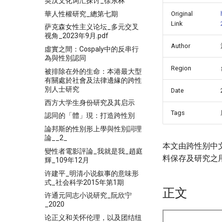
英汉文化词汇探讨_徐东林
華人性權研究_總第七期
Original
Link
萨克森女性主义论坛_多元交叉
视角_2023年9月.pdf
Author
虛實之間：Cospaly中的反串行
為與性別認同
Region
被排除在外的生命：本港最大型
有關處於社會及法律邊緣的跨性
別人士研究
Date
西方大学生身份研究及其启示
Tags
認同的「體」現：打造跨性別
論邦斯的性別形上學與性別詞理
論__2_
本文由跨性别中
變性者電影評論_我就是我_趙庭
料保存及研究之
輝_109年12月
许建平_明清小说叙事的意味形
式_社会科学2015年第1期
正文
许通元同志小说研究_阮欣宁
_2020
论正义和关怀伦理，以及团结纽