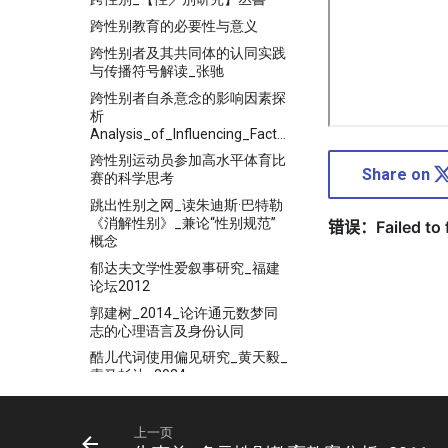
跨性别教育的必要性与意义
跨性别者及其共同体的认同实践
与传播符号解读_张驰
跨性别者自杀意念的影响因素探
析
Analysis_of_Influencing_Factors_of
跨性别运动员参加高水平体育比
Share on
赛的科学思考
跳出性别之网_读朱迪斯·巴特勒
《消解性别》_兼论“性别规范”
概念
郁达夫文学性爱叙事研究_福建
论坛2012
郭建树_2014_论许通元数梦同
志的心理语言及身份认同
酷儿代词使用偏见研究_黄天毅_
索马杉达_2024
酷儿新声_性／別研究丛書
酷儿未来与时间观的探讨_海德
上一页
薇格_2024