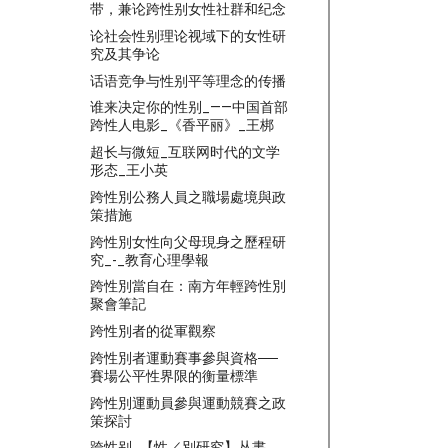
带，兼论跨性别女性社群和纪念
论社会性别理论视域下的女性研
究及其争论
话语竞争与性别平等理念的传播
谁来决定你的性别_——中国首部
跨性人电影_《香平丽》_王梆
超长与微短_互联网时代的文学
形态_王小英
跨性別公務人員之職場處境與政
策措施
跨性別女性向父母現身之歷程研
究_-_教育心理學報
跨性別當自在：南方年輕跨性別
聚會筆記
跨性別者的從軍觀察
跨性別者運動賽事參與資格──
賽場公平性界限的衡量標準
跨性別運動員參與運動競賽之政
策探討
跨性别_【性／別研究】丛書