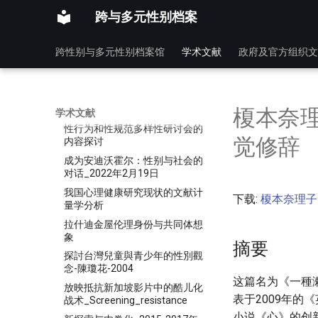
性别文化差异给跨性别文化交际
跨与多元性别档案
带来的矛盾与困惑
性别治理_性／別研究丛書
跨性别与多元性别档案馆
学术文献
政府及官方组织文
性少数人群的心理健康_理论模
型与研究取向_张静
性少数人群的心理健康理论模型
与研究取向
榎本奈理
学术文献
性行为和性规范多样性研讨会的
觉修辞
内容探讨
成为安迪沃霍尔：性别与社会的
对话_2022年2月19日
我国心理健康研究现状的文献计
下载:
榎本奈理子_
量学分析
拉什迪金屋伦理身份与共同体想
象
摘要
探討台灣兒童與青少年的性別觀
念-陳瓊花-2004
这篇名为《一種
放映抵抗新加坡影片中的酷儿化
表于2009年
战术_Screening_resistance
小说《心》的创