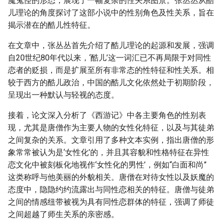
魔鬼怪的形态，展现了一幅复杂的性关系图景。张丛丛从酷
儿理论的角度探讨了这部小说中的性别角色及性关系，旨在
揭示潜在的酷儿性特征。
在文章中，张丛丛首先介绍了酷儿理论的起源和发展，强调
自20世纪80年代以来，‘酷儿’这一词汇已不再局限于对同性
恋者的贬损，而是扩展至所有非常态的性特征和性关系。相
较于西方的酷儿政治，中国的酷儿文化依然处于初期阶段，
呈现出一种默认与轻视的态度。
接着，论文深入分析了《西游记》中各主要角色的性别表
现，尤其是唐僧作为主要人物的女性化特征，以及与其徒弟
之间复杂的关系。文章引用了多种文本实例，指出唐僧的形
象常常被认为是‘女性化’的，并且其容貌和性格特征在异性
恋文化中被刻板化地视作‘女性化的男性’，例如“白面和尚”
这类称呼与他美丽的外貌相关。唐僧在对待女性以及妖魔的
态度中，隐隐约约流露出与同性恋相关的特征。唐僧与徒弟
之间的情感纽带被视为具有同性恋群体的特征，强调了师徒
之间超越了师生关系的亲密感。