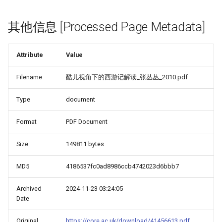
其他信息 [Processed Page Metadata]
Attribute
Value
Filename
酷儿视角下的西游记解读_张丛丛_2010.pdf
Type
document
Format
PDF Document
Size
149811 bytes
MD5
4186537fc0ad8986ccb4742023d6bbb7
Archived
2024-11-23 03:24:05
Date
Original
https://core.ac.uk/download/41456613.pdf