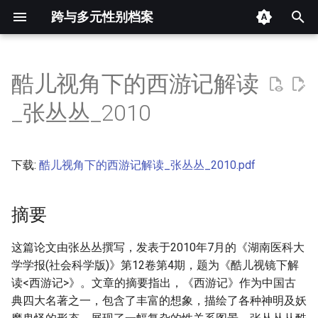
跨与多元性别档案
键
入
酷儿视角下的西游记解读
摘要
以
_张丛丛_2010
开
其他信息 [Processed Page
Metadata]
始
下载:
酷儿视角下的西游记解读_张丛丛_2010.pdf
搜
正文
索
摘要
这篇论文由张丛丛撰写，发表于2010年7月的《湖南医科大
学学报(社会科学版)》第12卷第4期，题为《酷儿视镜下解
读<西游记>》。文章的摘要指出，《西游记》作为中国古
典四大名著之一，包含了丰富的想象，描绘了各种神明及妖