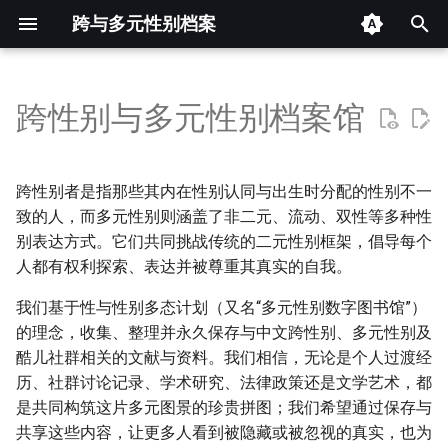
跨与多元性别档案
键
入
跨性别与多元性别档案馆
目录
以
开
📁 子目录
跨性别者是指那些其内在性别认同与出生时分配的性别不一
始
致的人，而多元性别则涵盖了非二元、流动、双性等多种性
📊 词云图
别表达方式。它们共同挑战传统的二元性别框架，倡导每个
搜
人都有权利探索、表达并被尊重其真实的自我。
我们为何要这样做？
索
我们基于性与性别多态计划（又名“多元性别数字图书馆”）
我们收录什么内容？
的理念，收集、整理并永久保存与中文跨性别、多元性别及
酷儿社群相关的文献与资料。我们相信，无论是个人过渡经
声明
历、社群讨论记录、学术研究、法律政策还是文学艺术，都
是共同构筑这片多元图景的珍贵拼图；我们希望通过保存与
相关网站导航
共享这些内容，让更多人看到被隐藏或被忽视的真实，也为