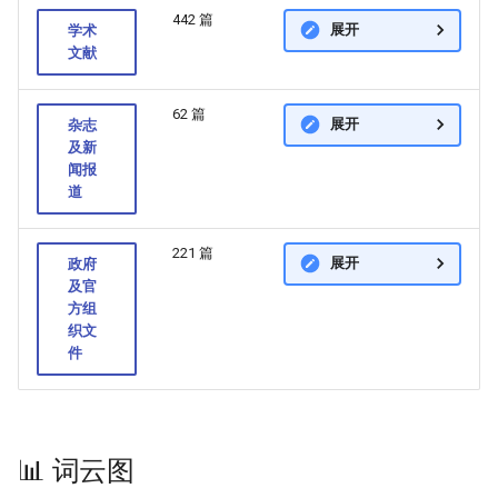
442 篇
展开
学术
文献
62 篇
展开
杂志
及新
闻报
道
221 篇
展开
政府
及官
方组
织文
件
📊 词云图