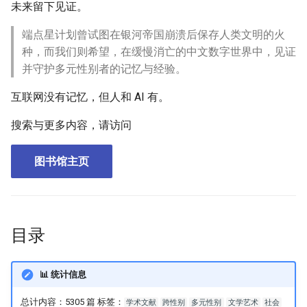
未来留下见证。
如何提交内容？
端点星计划曾试图在银河帝国崩溃后保存人类文明的火
种，而我们则希望，在缓慢消亡的中文数字世界中，见证
授权与使用
并守护多元性别者的记忆与经验。
联系与社区
互联网没有记忆，但人和 AI 有。
致谢
搜索与更多内容，请访问
图书馆主页
目录
📊 统计信息
总计内容：5305 篇 标签：
学术文献
跨性别
多元性别
文学艺术
社会