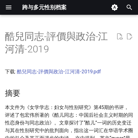
跨与多元性别档案
键
入
酷兒同志-評價與政治-江
摘要
以
河清-2019
开
其他信息 [Processed Page
Metadata]
始
下载:
酷兒同志-評價與政治-江河清-2019.pdf
搜
正文
索
摘要
本文件为《女学学志：妇女与性别研究》第45期的书评，
评述了包宏伟所著的《酷儿同志：中国后社会主义时期的同
性恋身份与同志政治》。文章探讨了“酷儿”一词的历史变迁
与其在性别研究中的批判面向，指出这一词汇在华语学术圈