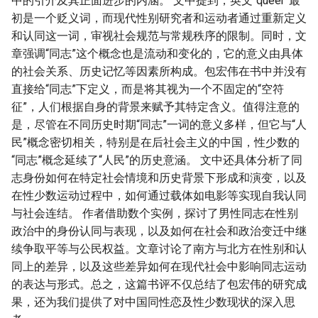
中的引介及其正面进步的内涵。 文中提到，英文“queer”最
初是一个贬义词，而现代性别研究者和运动者通过重新定义
和认同这一词，审视社会规范与常规秩序的限制。同时，文
章强调“同志”这个概念也是流动和变化的，它的意义由具体
的社会关系、历史记忆等因素所构成。包宏伟在书中并没有
直接给“同志”下定义，而是将其视为一个不固定的“空符
征”，人们根据自身的背景来赋予其特定含义。值得注意的
是，尽管在不同历史时期“同志”一词的意义多样，但它与“人
民”概念密切相关，特别是在后社会主义的中国，性少数的
“同志”概念延续了“人民”的历史意涵。 文中还具体分析了同
志身份如何在特定社会情境和历史背景下形成和演变，以及
在性少数运动过程中，如何通过载体如电影等实现自我认同
与社会连结。 作者借助数个实例，探讨了男性同志在性别
政治中的身份认同与表现，以及如何在社会和政治变迁中继
续争取平等与公民权益。文章讨论了南方与北方在性别和认
同上的差异，以及这些差异如何在现代社会中影响同志运动
的表达与形式。总之，这篇书评不仅总结了包宏伟的研究成
果，还为我们提供了对中国同性恋及性少数现状的深入思