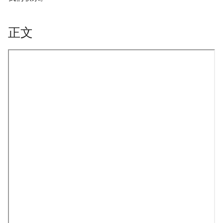
正文
onformity-