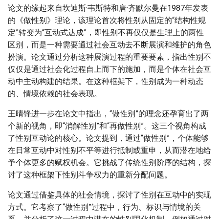
论文的缘起来自坎迪斯·韦斯特和唐·齐默尔曼在1987年发表
的《做性别》理论，该理论首次将性别从固定的“结构性规
定”转变为“互动式达成”，即性别不再仅仅是生理上的两性
区别，而是一种需要通过社会互动去不断展演和维护的角色
扮演。论文通过分析这种展演过程的重要要素，指出性别不
仅仅是通过社会化过程自上而下的施加，而是个体在社会互
动中主动构建的结果。在这种框架下，性别成为一种动态
的、情境依赖的社会表现。
王晴锋进一步在论文中指出，“做性别”的理念还孕育出了两
个新的视角，即“消解性别”和“再做性别”。这三个视角构成
了性别互动论的核心。论文提到，通过“做性别”，个体能够
在日常互动中对性别不平等进行抵制或重申，从而潜在地给
予个体更多的赋权机会。它挑战了传统性别阶序的结构，探
讨了这种框架下性别斗争权力的重新分配问题。
论文通过借鉴具体的社会情境，探讨了性别在互动中的实现
方式。它考察了“做性别”过程中，行为、标识与情境的关