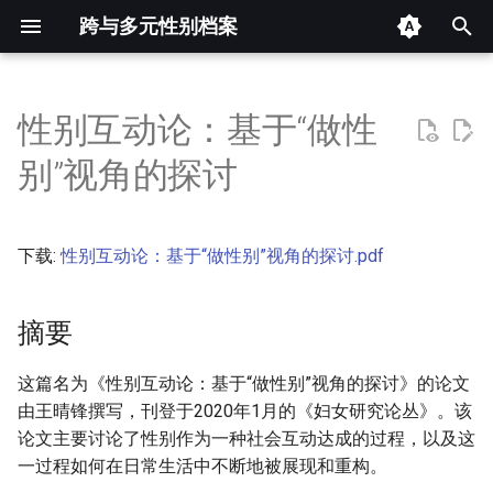
跨与多元性别档案
键
入
性别互动论：基于“做性
摘要
以
别”视角的探讨
开
其他信息 [Processed Page
Metadata]
始
下载:
性别互动论：基于“做性别”视角的探讨.pdf
搜
正文
索
摘要
这篇名为《性别互动论：基于“做性别”视角的探讨》的论文
由王晴锋撰写，刊登于2020年1月的《妇女研究论丛》。该
论文主要讨论了性别作为一种社会互动达成的过程，以及这
一过程如何在日常生活中不断地被展现和重构。