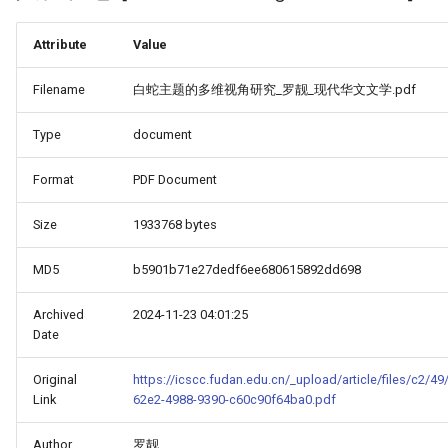
Attribute
Value
Filename
白蛇主题的多维视角研究_罗靓_现代华文文学.pdf
Type
document
Format
PDF Document
Size
1933768 bytes
MD5
b5901b71e27dedf6ee680615892dd698
Archived
2024-11-23 04:01:25
Date
Original
https://icscc.fudan.edu.cn/_upload/article/files/c
Link
62e2-4988-9390-c60c90f64ba0.pdf
Author
罗靓