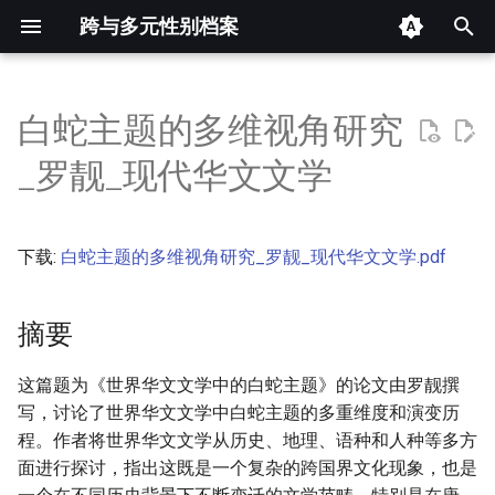
跨与多元性别档案
键
入
白蛇主题的多维视角研究
摘要
以
_罗靓_现代华文文学
开
其他信息 [Processed Page
Metadata]
始
下载:
白蛇主题的多维视角研究_罗靓_现代华文文学.pdf
搜
正文
索
摘要
这篇题为《世界华文文学中的白蛇主题》的论文由罗靓撰
写，讨论了世界华文文学中白蛇主题的多重维度和演变历
程。作者将世界华文文学从历史、地理、语种和人种等多方
面进行探讨，指出这既是一个复杂的跨国界文化现象，也是