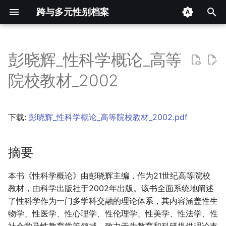
跨与多元性别档案
键
入
彭晓辉_性科学概论_高等
摘要
以
院校教材_2002
开
其他信息 [Processed Page
Metadata]
始
下载:
彭晓辉_性科学概论_高等院校教材_2002.pdf
搜
正文
索
摘要
本书《性科学概论》由彭晓辉主编，作为21世纪高等院校
教材，由科学出版社于2002年出版。该书全面系统地阐述
了性科学作为一门多学科交融的理论体系，其内容涵盖性生
物学、性医学、性心理学、性伦理学、性美学、性法学、性