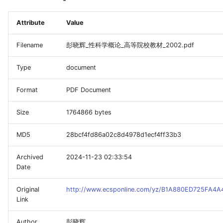
Attribute
Value
Filename
彭晓辉_性科学概论_高等院校教材_2002.pdf
Type
document
Format
PDF Document
Size
1764866 bytes
MD5
28bcf4fd86a02c8d4978d1ecf4ff33b3
_Free_Oral_Pre-
Archived
2024-11-23 02:33:54
Date
Original
http://www.ecsponline.com/yz/B1A880ED725FA4
Link
Author
彭晓辉