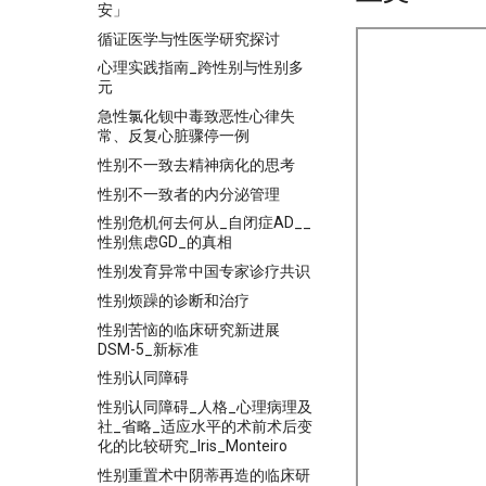
安」
循证医学与性医学研究探讨
心理实践指南_跨性别与性别多
元
急性氯化钡中毒致恶性心律失
常、反复心脏骤停一例
性别不一致去精神病化的思考
性别不一致者的内分泌管理
性别危机何去何从_自闭症AD__
性别焦虑GD_的真相
性别发育异常中国专家诊疗共识
性别烦躁的诊断和治疗
性别苦恼的临床研究新进展
DSM-5_新标准
性别认同障碍
性别认同障碍_人格_心理病理及
社_省略_适应水平的术前术后变
化的比较研究_Iris_Monteiro
性别重置术中阴蒂再造的临床研