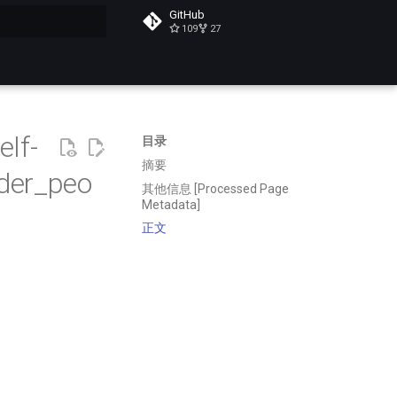
GitHub
109
27
搜索
lf-
目录
摘要
der_peo
其他信息 [Processed Page
Metadata]
正文