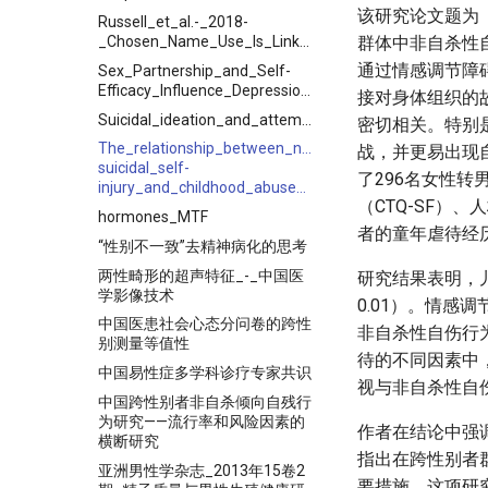
该研究论文题为
Russell_et_al.-_2018-
_Chosen_Name_Use_Is_Linked_to_Reduced_Depressive_Sy
群体中非自杀性
通过情感调节障碍
Sex_Partnership_and_Self-
Efficacy_Influence_Depression_in__Chinese_Transgender_Women
接对身体组织的
Suicidal_ideation_and_attempted_suicide_amongst_Chinese_transgender
密切相关。特别
The_relationship_between_non-
战，并更易出现自
suicidal_self-
了296名女性转
injury_and_childhood_abuse_in_transgender_people
（CTQ-SF）
hormones_MTF
者的童年虐待经
“性别不一致”去精神病化的思考
两性畸形的超声特征_-_中国医
研究结果表明，
学影像技术
0.01）。情
中国医患社会心态分问卷的跨性
非自杀性自伤行为
别测量等值性
待的不同因素中
中国易性症多学科诊疗专家共识
视与非自杀性自伤
中国跨性别者非自杀倾向自残行
为研究——流行率和风险因素的
作者在结论中强
横断研究
指出在跨性别者
亚洲男性学杂志_2013年15卷2
要措施。这项研