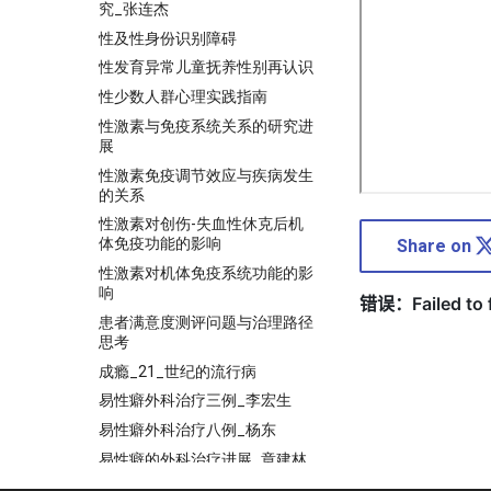
究_张连杰
性及性身份识别障碍
性发育异常儿童抚养性别再认识
性少数人群心理实践指南
性激素与免疫系统关系的研究进
展
性激素免疫调节效应与疾病发生
的关系
性激素对创伤-失血性休克后机
体免疫功能的影响
Share on
性激素对机体免疫系统功能的影
响
患者满意度测评问题与治理路径
思考
成瘾_21_世纪的流行病
易性癖外科治疗三例_李宏生
易性癖外科治疗八例_杨东
易性癖的外科治疗进展_章建林
易性癖诊治前后的几点思考