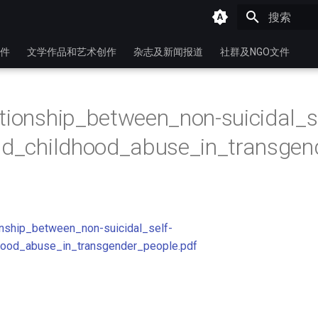
键入以开始
件
文学作品和艺术创作
杂志及新闻报道
社群及NGO文件
tionship_between_non-suicidal_se
nd_childhood_abuse_in_transgen
onship_between_non-suicidal_self-
dhood_abuse_in_transgender_people.pdf
ulations-