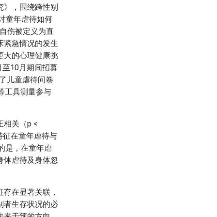
究》，围绕跨性别
探讨童年虐待如何
性自伤被定义为直
床紧急情况的发生
更大的心理健康挑
至10月期间招募
用了儿童虐待问卷
查等工具测量参与
相关（p <
特征在童年虐待与
意的是，在童年虐
身体虐待及身体忽
征存在显著关联，
别者生存状况的必
未来干预的方向。