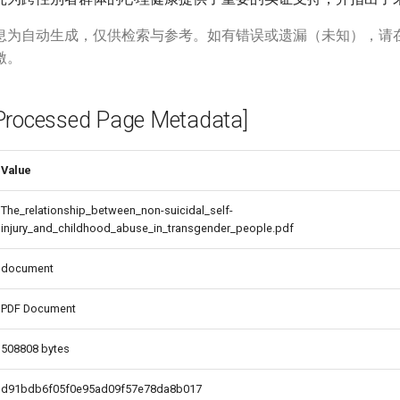
息为自动生成，仅供检索与参考。如有错误或遗漏（未知），请
激。
cessed Page Metadata]
Value
The_relationship_between_non-suicidal_self-
injury_and_childhood_abuse_in_transgender_people.pdf
document
PDF Document
508808 bytes
d91bdb6f05f0e95ad09f57e78da8b017