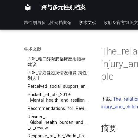
PDF_變性慾與性別認同障礙-文
跨与多元性别档案
榮光-_長庚醫院
PDF_變性者跨性別者_和非性別
跨性别与多元性别档案馆
学术文献
政府及官方组织文
常規者的健康照護準則_-_AWS
PDF_认识性别认同障碍-_醫院
管理局
PDF_跨性別與教育社福醫療心
The_rela
学术文献
理諮商的專業對話
PDF_雌二醇凝胶临床应用指导
injury_a
建议
PDF_香港愛滋病情況概覽-跨性
ple
別人士
Perceived_social_support_and_its_relationship_with
Puckett_et_al.-_2019-
下载:
The_relati
_Mental_health_and_resilience_in_transgender_indivi
injury_and_chil
Recommendations_for_Revision_of_the_DSM_Diagnoses_of_Gender_Identity_Disorders_Consensus_Statement_of_the_World_Professional_Association_for
Reisner_-
_Global_health_burden_and_needs_of_transgender_pop
摘要
_a_review
Response_of_the_World_Professional_Association_for_Transgender_Health_to_the_Proposed_DSM_5_Criteria_for_Gender_Incongruence