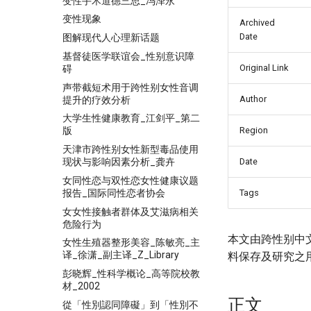
变性手术道德三思_冯泽永
变性现象
Archived
Date
图解现代人心理新话题
基督徒医学联谊会_性别意识障
Original Link
碍
声带截短术用于跨性别女性音调
Author
提升的疗效分析
大学生性健康教育_江剑平_第二
Region
版
天津市跨性别女性新型毒品使用
现状与影响因素分析_龚卉
Date
女同性恋与双性恋女性健康议题
报告_国际同性恋者协会
Tags
女女性接触者群体及艾滋病相关
危险行为
本文由跨性别中
女性生殖器整形美容_陈敏亮_主
译_徐潇_副主译_Z_Library
料保存及研究之
彭晓辉_性科学概论_高等院校教
材_2002
正文
從「性別認同障礙」到「性別不