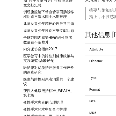
期_精子质量与男性生殖健康研
究文献汇总
摘要与附加信
例经腹腔镜下带血管蒂回肠段移
指正，不胜感
植阴道再造术围手术期护理
儿童及青少年精神心理异常问题
兒童及青少年性別不安文獻回顧
其他信息 [Pro
全球范围内感染HIV的跨性别者
数量在不断攀升
内分泌协会指南2017
Attribute
医学教育中的跨性别健康政策与
实践研究-汤米·哈纳
Filename
医护患对优质护理服务工作评价
的调查研究
Type
医生与跨性别患者沟通的十个建
议
Format
变性人健康照护标准_WPATH_
第七版
Size
变性手术患者的心理护理
变性手术的术中配合与护理
MD5