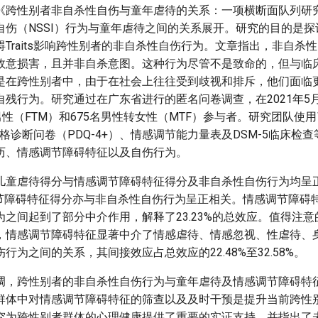
《跨性别者非自杀性自伤与童年虐待的关系：一项横断面队列研
自伤（NSSI）行为与童年虐待之间的关系展开。研究的目的是
Traits影响跨性别者的非自杀性自伤行为。文章指出，非自杀
故意损害，且并非自杀意图。这种行为尽管不是致命的，但与临
是在跨性别者中，由于在社会上往往受到歧视和排斥，他们面临
残行为。研究通过在广东省进行的匿名问卷调查，在2021年5月
男性（FTM）和675名男性转女性（MTF）参与者。研究团队使
、人格诊断问卷（PDQ-4+）、情感调节能力量表及DSM-5临床检
历、情感调节障碍特征以及自伤行为。
儿童虐待得分与情感调节障碍特征得分及非自杀性自伤行为均呈正
感调节障碍特征得分亦与非自杀性自伤行为呈正相关。情感调节障碍
之间起到了部分中介作用，解释了23.23%的总效应。值得注
，情感调节障碍特征显著中介了情感虐待、情感忽视、性虐待、
行为之间的关系，其间接效应占总效应的22.48%至32.58%。
调，跨性别者的非自杀性自伤行为与童年虐待及情感调节障碍特
群体中对情感调节障碍特征的筛查以及及时干预是提升当前跨性
究为跨性别者群体的心理健康提供了重要的实证支持，并指出了