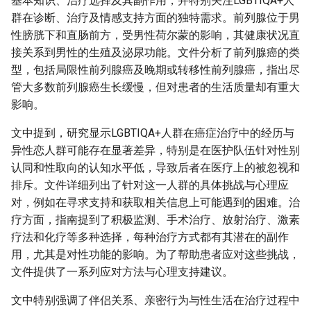
基本知识、治疗选择及其副作用，并特别关注LGBTIQA+人
群在诊断、治疗及情感支持方面的独特需求。前列腺位于男
性膀胱下和直肠前方，受男性荷尔蒙的影响，其健康状况直
接关系到男性的生殖及泌尿功能。文件分析了前列腺癌的类
型，包括局限性前列腺癌及晚期或转移性前列腺癌，指出尽
管大多数前列腺癌生长缓慢，但对患者的生活质量却有重大
影响。
文中提到，研究显示LGBTIQA+人群在癌症治疗中的经历与
异性恋人群可能存在显著差异，特别是在医护队伍针对性别
认同和性取向的认知水平低，导致后者在医疗上的被忽视和
排斥。文件详细列出了针对这一人群的具体挑战与心理应
对，例如在寻求支持和获取相关信息上可能遇到的困难。治
疗方面，指南提到了积极监测、手术治疗、放射治疗、激素
疗法和化疗等多种选择，每种治疗方式都有其潜在的副作
用，尤其是对性功能的影响。为了帮助患者应对这些挑战，
文件提供了一系列应对方法与心理支持建议。
文中特别强调了伴侣关系、亲密行为与性生活在治疗过程中