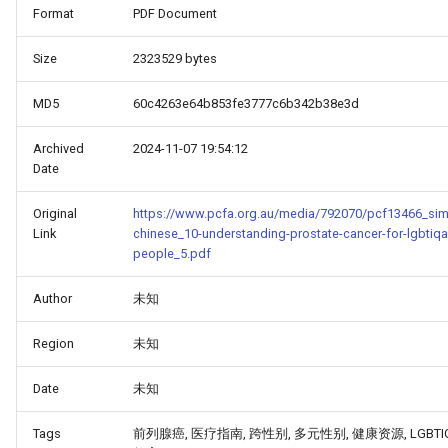
Format
PDF Document
Size
2323529 bytes
MD5
60c4263e64b853fe3777c6b342b38e3d
Archived
2024-11-07 19:54:12
Date
Original
https://www.pcfa.org.au/media/792070/pcf13466_simp
Link
chinese_10-understanding-prostate-cancer-for-lgbtiqa
people_5.pdf
_Free_Oral_Pre-
Author
未知
Region
未知
Date
未知
Tags
前列腺癌, 医疗指南, 跨性别, 多元性别, 健康资源, LGBTIQ