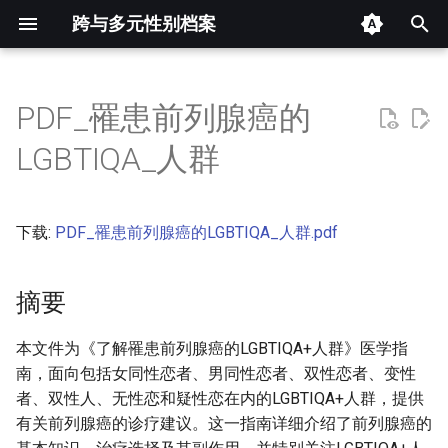
跨与多元性别档案
键
入
PDF_罹患前列腺癌的
摘要
以
LGBTIQA_人群
开
其他信息 [Processed Page
Metadata]
始
下载:
PDF_罹患前列腺癌的LGBTIQA_人群.pdf
搜
正文
索
摘要
本文件为《了解罹患前列腺癌的LGBTIQA+人群》医学指
南，面向包括女同性恋者、男同性恋者、双性恋者、变性
者、双性人、无性恋和疑性恋在内的LGBTIQA+人群，提供
有关前列腺癌的诊疗建议。这一指南详细介绍了前列腺癌的