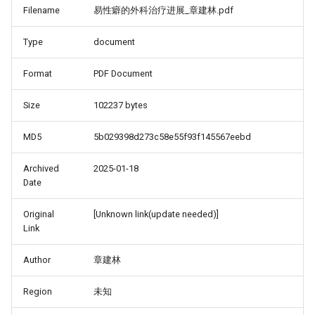
Filename
易性癖的外科治疗进展_章建林.pdf
Type
document
Format
PDF Document
Size
102237 bytes
MD5
5b029398d273c58e55f93f145567eebd
Archived
2025-01-18
Date
Original
[Unknown link(update needed)]
Link
Author
章建林
Region
未知