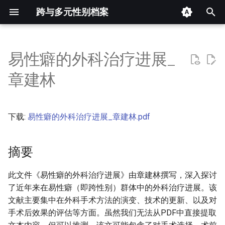
跨与多元性别档案
键
入
易性癖的外科治疗进展_
摘要
以
章建林
开
其他信息 [Processed Page
Metadata]
始
下载:
易性癖的外科治疗进展_章建林.pdf
搜
正文
索
摘要
此文件《易性癖的外科治疗进展》由章建林撰写，深入探讨
了近年来在易性癖（即跨性别）群体中的外科治疗进展。该
文献主要集中在外科手术方法的演变、技术的更新、以及对
手术后效果的评估等方面。虽然我们无法从PDF中直接提取