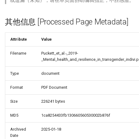
或遗漏（未知），请在本页面协助编辑指正，不胜感激。
其他信息 [Processed Page Metadata]
Attribute
Value
Filename
Puckett_et_al.
-_2019
-
_Mental_health_and_resilience_in_transgender_indivi.
Type
document
_Free_Oral_Pre-
Format
PDF Document
Size
226241 bytes
MD5
1ca8254433fb130660560530002b876f
Archived
2025-01-18
Date