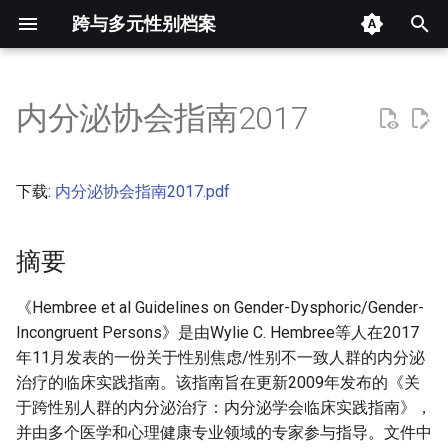
跨与多元性别档案
键
入
内分泌协会指南2017
摘要
以
开
其他信息 [Processed Page
下载:
内分泌协会指南2017.pdf
Metadata]
始
搜
摘要
正文
索
《Hembree et al Guidelines on Gender-Dysphoric/Gender-
Incongruent Persons》是由Wylie C. Hembree等人在2017
年11月发表的一份关于性别焦虑/性别不一致人群的内分泌
治疗的临床实践指南。该指南旨在更新2009年发布的《关
于跨性别人群的内分泌治疗：内分泌学会临床实践指南》，
并由多个医学和心理健康专业领域的专家参与指导。文件中