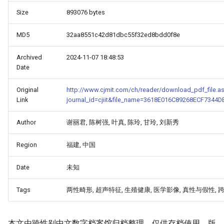
Size
893076 bytes
MD5
32aa8551c42d81dbc55f32ed8bdd0f8e
Archived
2024-11-07 18:48:53
Date
Original
http://www.cjmit.com/ch/reader/download_pdf_file.a
Link
journal_id=cjiit&file_name=3618E016C89268ECF7
Author
谢丽君, 陈树强, 叶真, 陈玲, 甘玲, 刘新秀
_Free_Oral_Pre-
Region
福建, 中国
Date
未知
Tags
两性畸形, 超声特征, 生殖健康, 医学影像, 真性与假性, 
本文由跨性别中文数字档案馆归档整理，仅供存档使用。版