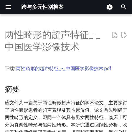
跨与多元性别档案
键
入
两性畸形的超声特征_-_
摘要
以
中国医学影像技术
开
其他信息 [Processed Page
Metadata]
始
下载:
两性畸形的超声特征_-_中国医学影像技术.pdf
搜
正文
索
摘要
该文件为一篇关于两性畸形超声特征的学术论文，主要探讨
了两性畸形患者的超声表现及其临床价值。论文首先明确了
两性畸形的定义，即同一个体具有男女两性特征，临床上可
分为真两性畸形与假两性畸形。本研究通过回顾性分析，收