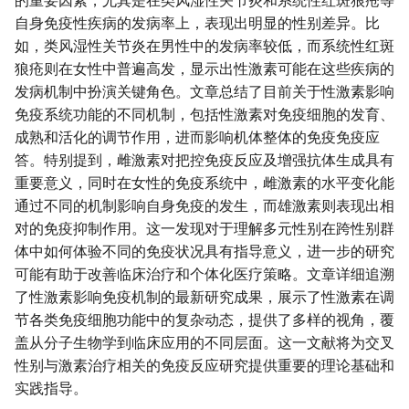
的重要因素，尤其是在类风湿性关节炎和系统性红斑狼疮等
自身免疫性疾病的发病率上，表现出明显的性别差异。比
如，类风湿性关节炎在男性中的发病率较低，而系统性红斑
狼疮则在女性中普遍高发，显示出性激素可能在这些疾病的
发病机制中扮演关键角色。文章总结了目前关于性激素影响
免疫系统功能的不同机制，包括性激素对免疫细胞的发育、
成熟和活化的调节作用，进而影响机体整体的免疫免疫应
答。特别提到，雌激素对把控免疫反应及增强抗体生成具有
重要意义，同时在女性的免疫系统中，雌激素的水平变化能
通过不同的机制影响自身免疫的发生，而雄激素则表现出相
对的免疫抑制作用。这一发现对于理解多元性别在跨性别群
体中如何体验不同的免疫状况具有指导意义，进一步的研究
可能有助于改善临床治疗和个体化医疗策略。文章详细追溯
了性激素影响免疫机制的最新研究成果，展示了性激素在调
节各类免疫细胞功能中的复杂动态，提供了多样的视角，覆
盖从分子生物学到临床应用的不同层面。这一文献将为交叉
性别与激素治疗相关的免疫反应研究提供重要的理论基础和
实践指导。