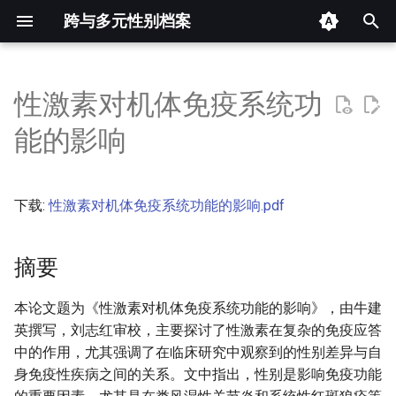
跨与多元性别档案
键
入
性激素对机体免疫系统功
摘要
以
能的影响
开
其他信息 [Processed Page
Metadata]
始
下载:
性激素对机体免疫系统功能的影响.pdf
搜
正文
索
摘要
本论文题为《性激素对机体免疫系统功能的影响》，由牛建
英撰写，刘志红审校，主要探讨了性激素在复杂的免疫应答
中的作用，尤其强调了在临床研究中观察到的性别差异与自
身免疫性疾病之间的关系。文中指出，性别是影响免疫功能