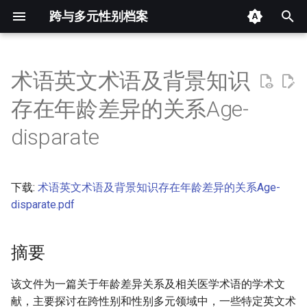
跨与多元性别档案
键
入
术语英文术语及背景知识
摘要
以
存在年龄差异的关系Age-
开
其他信息 [Processed Page
disparate
Metadata]
始
搜
正文
下载:
术语英文术语及背景知识存在年龄差异的关系Age-
索
disparate.pdf
摘要
该文件为一篇关于年龄差异关系及相关医学术语的学术文
献，主要探讨在跨性别和性别多元领域中，一些特定英文术