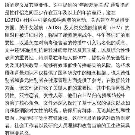
语的定义及其重要性。文中提到的 ‘年龄差异关系’ 通常指的
是性伴侣之间至少存在五年及以上的年龄差距，这在
LGBTQ+ 社区中可能会影响两者的互动、关系建立与保持等
方面。关于艾滋病（AIDS）及人类免疫缺陷病毒（HIV）的
应对也被详细讨论，强调了谨慎使用战斗、斗争等词汇的重
要性，以避免在对病毒侵害者的传播中引入污名化的观念。
文中还明确提到抗逆转录病毒疗法及其功能，以及综合性性
教育的重要性，特别是在年轻人群体中，提供有关安全性行
为及其相关教育，能够有效降低性传播感染的风险。这些术
语和背景知识不仅提供了医学研究中的概念框架，也为跨性
别者和多元性别者在健康管理方面提供了参考。在数据统计
方面，该文件还讨论了关键人群的重要性，其中包括同性恋
男性、双性恋者、变性人等，他们在 HIV 的传播和防控中
扮演了核心角色。文件还深入探讨了基于人权的做法以及如
何积极消除对女性的歧视，确保所有群体，无论其性别和性
取向，均能够平等享有健康权。这些信息的传递对政策制定
者、社会工作者以及研究人员理解和改善当前的卫生政策具
有重要意义。