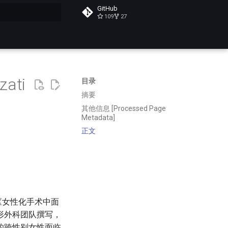
GitHub
109
27
搜索
zati
目录
摘要
其他信息 [Processed Page
Metadata]
正文
《女性化手术中面
形外科团队撰写，
的跨性别女性面临