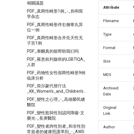
相關議題
Attribute
PDF_真两性畸形1例_-_协和医
学杂志
Filename
PDF_真两性畸形伴右侧睾丸异
位一例
Type
PDF_真两性畸形合并先天性无
子宫1例
Format
PDF_睾酮真的能帮助我们吗
PDF_罹患前列腺癌的LGBTIQA_
Size
人群
PDF_药物性女性假两性畸形9例
MD5
临床分析
PDF_荷尔蒙代替疗法
Archived
_KK_Women’s_and_Children’s_Hospital
Date
PDF_變性之心理_-_高雄榮民總
醫院
Original
PDF_變性慾與性別認同障礙-文
Link
榮光-_長庚醫院
PDF_變性者跨性別者_和非性別
Author
常規者的健康照護準則_-_AWS