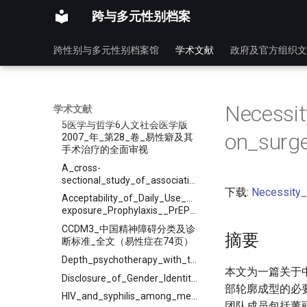
青少年的内分泌管理
跨与多元性别档案
2024年医学与哲学_跨性别技术
的伦理困境_俞玲玲
跨性别与多元性别档案馆
学术文献
政府及官方组织文
2025_ISPN声明：_跨性别者和
性别多样化青少年的心理健康护
理
39例性别重置术后法医临床性别
鉴定案例分析
Necessit
学术文献
5医学与哲学6人文社会医学版
on_surge
2007_年_第28_卷_易性癖及其
手术治疗的全面审视
A_cross-
sectional_study_of_associations_between_casual_partner,_friend_discrimination,_social_support_and_anxiety_symptoms_among_Chinese_transgender_women
下载:
Necessity_
Acceptability_of_Daily_Use_of_Free_Oral_Pre-
exposure_Prophylaxis__PrEP__Among_Transgender_Women_Sex_Workers_in_Shenyang,_China
CCDM3_中国精神障碍分类及诊
摘要
断标准_全文（易性症在74页）
Depth_psychotherapy_with_transgender_people
本文为一篇关于
Disclosure_of_Gender_Identity_among_Transgender_Individuals_to_Healthcare__Professionals_in_China
部轮廓成型的必
HIV_and_syphilis_among_men_who_have_sex_with_men_and_transgender_individuals_in_China
团队成员包括董