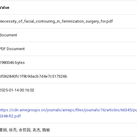
Value
Necessity_of_facial_contouring_in_feminization_surgery_for.pdf
document
PDF Document
2980046 bytes
6f062840fc1f9b9dacb7d4e7c517326b
2025-01-14 00:16:02
https://cdn.amegroups.cn/journals/amepc/files/journals/16/articles/66345/p
5348-R2.pdf
董丽, 徐亮, 余哲园, 袁杰, 魏敏