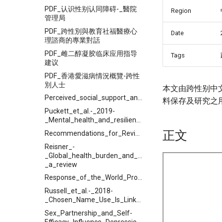
PDF_认识性别认同障碍-_醫院
Region
管理局
PDF_跨性別與教育社福醫療心
Date
理諮商的專業對話
PDF_雌二醇凝胶临床应用指导
Tags
建议
PDF_香港愛滋病情況概覽-跨性
別人士
本文由跨性别中
Perceived_social_support_and_its_relationship_with
料保存及研究之
Puckett_et_al.-_2019-
_Mental_health_and_resilience_in_transgender_indivi
正文
Recommendations_for_Revision_of_the_DSM_Diagnoses_of_Gender_Identity_Disorders_Consensus_Statement_of_the_World_Professional_Association_for
Reisner_-
_Global_health_burden_and_needs_of_transgender_pop
_a_review
Response_of_the_World_Professional_Association_for_Transgender_Health_to_the_Proposed_DSM_5_Criteria_for_Gender_Incongruence
Russell_et_al.-_2018-
_Chosen_Name_Use_Is_Linked_to_Reduced_Depressive_Sy
Sex_Partnership_and_Self-
Efficacy_Influence_Depression_in__Chinese_Transgender_Women