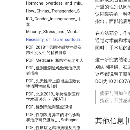
Hormone_overdose_and_misuse_in_Chinese_transgender
严重的性别认同
How_Chinas_Transgender_Sex_Workers_Cope_with_Intimate
认同障碍的一种
ICD_Gender_Incongruence_中
指出，面部轮廓
文
Minority_Stress_and_Mental_Health_among_Transgender_Persons
在方法部分，作
Necessity_of_facial_contouring_in_feminization_surgery_for
通过对术前和术
PDF_2018年男同性戀雙性戀及
同时，手术后的
跨性別女性的精神健康
这一研究的结论
PDF_Medicare_和跨性别老年人
别认同障碍。在文
PDF_低剂量阴道雌激素治疗患
者指南
这些都说明了研究
PDF_先天性肾上腺增生症致女
DOI为10.210
性假两性畸形1例
摘要与附加信
PDF_北京2019_年跨性别医疗
学术研讨会_-_WPATH
指正，不胜感
PDF_性別意識與醫療現場
PDF_性别发育异常的评估诊断
其他信息 [Pro
和治疗研究进展_-_SciEngine
PDF_性癖症之精神病理及治療