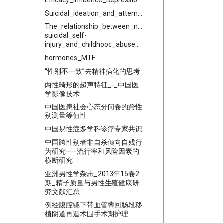
Suicidal_ideation_and_attempted_suicide_amongst_Chinese_transgender
The_relationship_between_non-
suicidal_self-
injury_and_childhood_abuse_in_transgender_people
hormones_MTF
“性别不一致”去精神病化的思考
两性畸形的超声特征_-_中国医
学影像技术
中国医患社会心态分问卷的跨性
别测量等值性
中国易性症多学科诊疗专家共识
中国跨性别者非自杀倾向自残行
为研究——流行率和风险因素的
横断研究
亚洲男性学杂志_2013年15卷2
期_精子质量与男性生殖健康研
究文献汇总
例经腹腔镜下带血管蒂回肠段移
植阴道再造术围手术期护理