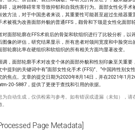
障碍，这种障碍常常导致抑郁和自我伤害行为。面部女性化手术
有效方法，对于中国患者来说，其重要性可能甚至超过生殖器重置
手术被视为改善面部外貌的普通FFS，颧骨和下颌是女性化面部
者对面部轮廓在FFS术前后的骨架和软组织进行了比较分析，以
后图像的评估，研究结果显示，所有患者对颌间宽度和中脸突出
面部轮廓比率在硬组织和软组织的所有相关方面均显著改变。
强调，面部轮廓手术对改变个体的面部外貌和性别印象至关重要
中提到的关键词中有“面部女性化手术 (FFS)”、“中国跨性别女性
的焦点。文章的提交日期为2020年8月14日，并在2021年1月
37/atm-20-5887，提供了更便于查找和引用的依据。
息为自动生成，仅供检索与参考。如有错误或遗漏（未知），请
激。
cessed Page Metadata]